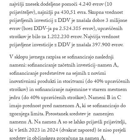
najvišji znesek dodeljene pomoči 4.240 evrov (10
prijaviteljev), najnižji pa 430,51 evra. Skupna vrednost
prijavljenih investicij z DDV je znašala dobre 3 milijone
evrov (brez DDV-ja pa 2.524.385 evrov), upravičenih
stroškov je bilo za 1.282.230 evrov. Najvišja vrednost
prijavljene investicije z DDV je znašala 397.900 evrov.
V sklopu javnega razpisa se sofinancirajo naslednji
nameni: sofinanciranje začetnih investicij-namen A,
sofinanciranje predstavitve na sejmih z novimi
inovativnimi produkti in storitvami (do 40% upravičenih
stroškov) in sofinanciranje najemnine v starem mestnem
jedru (do 40% upravičenih stroškov). Nameni B in C
imajo prednost pred namenom A, ki se sofinancirajo do
zgornjega limita. Preostanek sredstev je namenjen
namenu A. Na namen A so se lahko prijavili prijavitelji,
ki v letih 2023 in 2024 (dvakrat zapored) še niso prejeli
sredstev iz občinskega proračuna za namen A.