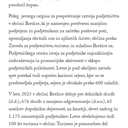
poudaril župan.
Poleg javnega razpisa za pospeševanje razvoja podjetništva
v občini Brežice, ki je namenjen predvsem manjšim
podjetjem in podjetnikom na začetku poslovne poti,
opremljanja obrtnih con in njihovih širitev, občina preko
Zavoda za podjetništvo, turizem in mladino Brežice oz.
Podjetniškega centra izvaja za podjetnike najrazličnejša
izobraževanja in promocijske aktivnosti v sklopu
podjetniških priložnosti. Letos je pod okriljem zavoda
spet potekal tudi uspešen karierni sejem, kjer so se
predstavljala podjetja, sejem je obiskalo preko 600 mladih.
V letu 2025 v občini Brežice deluje pet delniških družb
(d.d.), 676 družb z omejeno odgovornostjo (d.o.o.), 68
nosilcev dopolnilne dejavnosti na kmetiji, devet zadrug in
1.178 samostojnih podjetnikov. Letos obeležujemo tudi
100 let turizma v občini. Turizem je pomemben del