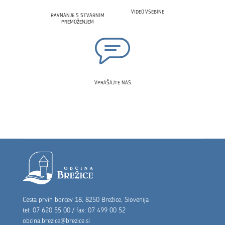
VIDEO VSEBINE
RAVNANJE S STVARNIM
PREMOŽENJEM
VPRAŠAJTE NAS
Noga strani
Cesta prvih borcev 18, 8250 Brežice, Slovenija
tel: 07 620 55 00 / fax: 07 499 00 52
obcina.brezice@brezice.si