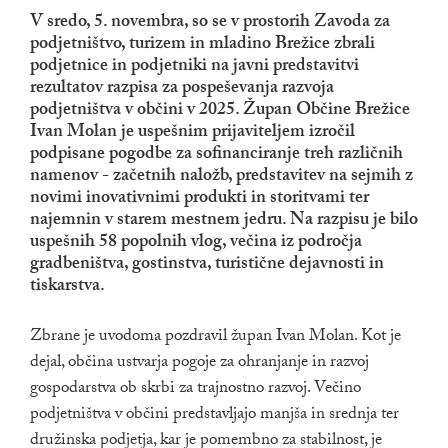
V sredo, 5. novembra, so se v prostorih Zavoda za
podjetništvo, turizem in mladino Brežice zbrali
podjetnice in podjetniki na javni predstavitvi
rezultatov razpisa za pospeševanja razvoja
podjetništva v občini v 2025. Župan Občine Brežice
Ivan Molan je uspešnim prijaviteljem izročil
podpisane pogodbe za sofinanciranje treh različnih
namenov - začetnih naložb, predstavitev na sejmih z
novimi inovativnimi produkti in storitvami ter
najemnin v starem mestnem jedru. Na razpisu je bilo
uspešnih 58 popolnih vlog, večina iz področja
gradbeništva, gostinstva, turistične dejavnosti in
tiskarstva.
Zbrane je uvodoma pozdravil župan Ivan Molan. Kot je
dejal, občina ustvarja pogoje za ohranjanje in razvoj
gospodarstva ob skrbi za trajnostno razvoj. Večino
podjetništva v občini predstavljajo manjša in srednja ter
družinska podjetja, kar je pomembno za stabilnost, je