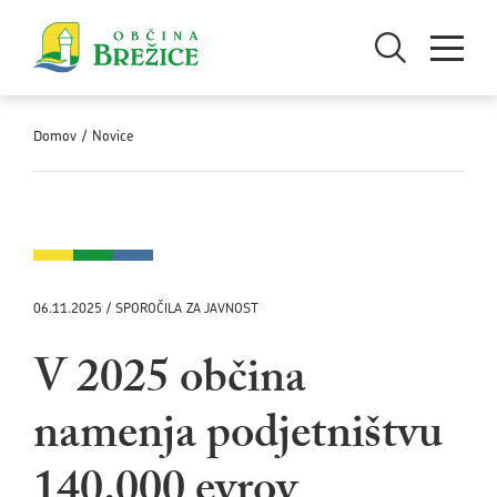
Skoči na vsebino
Odpri iskanje
Odpri men
Domov
/
Novice
06.11.2025 / SPOROČILA ZA JAVNOST
V 2025 občina
namenja podjetništvu
140.000 evrov