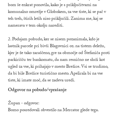
bom še enkrat ponovila, kako je s priključitvami na
komunalno omrežje v Globokem, za vse tiste, ki se pač v
teh treh, štirih letih niso priključili. Zanima me, kaj se
namerava v tem okolju narediti.
2. Podajam pobudo, ker se nisem pozanimala, kdo je
lastnik parcele pri bivši Blagovnici oz. na tistem deležu,
kjer je že tako zaraščeno, gre za območje od Štefaniča proti
parkirišču ter bankomatu, da nam resnično ne služi kot
ugled za vse, ki prihajajo v mesto Brežice. Vsi se trudimo,
da bi bile Brežice turistično mesto. Apelirala bi na vse
tiste, ki imate moč, da se zadeva uredi.
Odgovor na pobudo/vprašanje
Župan - odgovor:
Bomo posredovali obvestilo na Mercator glede tega.