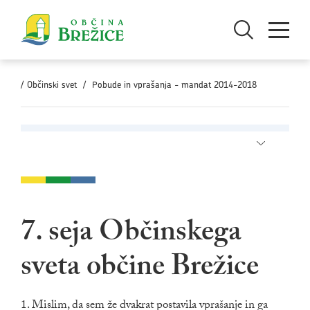
Skoči na vsebino
Odpri iskanje
Odpri men
/
Občinski svet
/
Pobude in vprašanja - mandat 2014-2018
Odpri pod
7. seja Občinskega
sveta občine Brežice
1. Mislim, da sem že dvakrat postavila vprašanje in ga