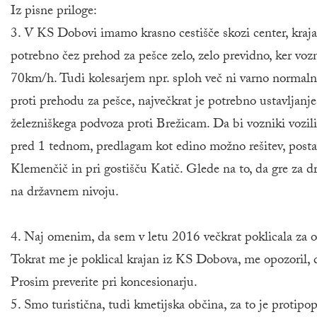
Iz pisne priloge:
3. V KS Dobovi imamo krasno cestišče skozi center, krajani
potrebno čez prehod za pešce zelo, zelo previdno, ker vozn
70km/h. Tudi kolesarjem npr. sploh več ni varno normalno 
proti prehodu za pešce, največkrat je potrebno ustavljanje, 
železniškega podvoza proti Brežicam. Da bi vozniki vozili p
pred 1 tednom, predlagam kot edino možno rešitev, postavi
Klemenčič in pri gostišču Katič. Glede na to, da gre za
na državnem nivoju.
4. Naj omenim, da sem v letu 2016 večkrat poklicala za odp
Tokrat me je poklical krajan iz KS Dobova, me opozoril, 
Prosim preverite pri koncesionarju.
5. Smo turistična, tudi kmetijska občina, za to je protipo