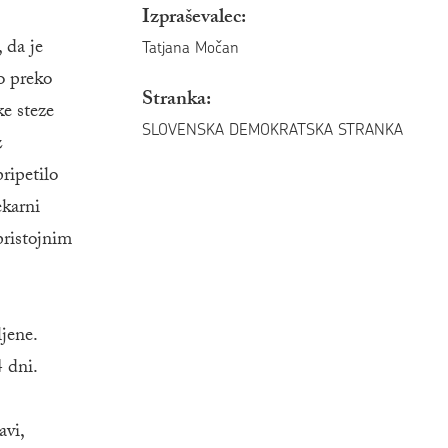
Izpraševalec:
 da je
Tatjana Močan
o preko
Stranka:
ke steze
SLOVENSKA DEMOKRATSKA STRANKA
z
ripetilo
ekarni
pristojnim
jene.
 dni.
avi,