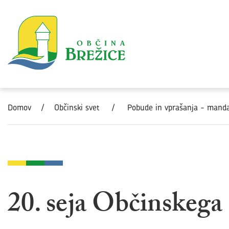
Skoči na vsebino
Domov
/
Občinski svet
/
Pobude in vprašanja - man
20. seja Občinskega 