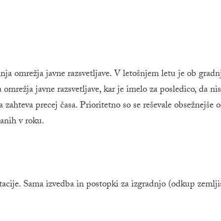
ja omrežja javne razsvetljave. V letošnjem letu je ob gradn
omrežja javne razsvetljave, kar je imelo za posledico, da ni
a zahteva precej časa. Prioritetno so se reševale obsežnejše 
anih v roku.
tacije. Sama izvedba in postopki za izgradnjo (odkup zemlj