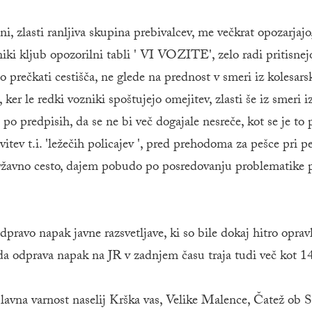
, zlasti ranljiva skupina prebivalcev, me večkrat opozarjajo,
iki kljub opozorilni tabli ' VI VOZITE', zelo radi pritisnej
prečkati cestišča, ne glede na prednost v smeri iz kolesars
ker le redki vozniki spoštujejo omejitev, zlasti še iz smeri i
o predpisih, da se ne bi več dogajale nesreče, kot se je to p
tev t.i. 'ležečih policajev ', pred prehodoma za pešce pri p
 državno cesto, dajem pobudo po posredovanju problematike 
ravo napak javne razsvetljave, ki so bile dokaj hitro opravl
da odprava napak na JR v zadnjem času traja tudi več kot 14
plavna varnost naselij Krška vas, Velike Malence, Čatež ob S