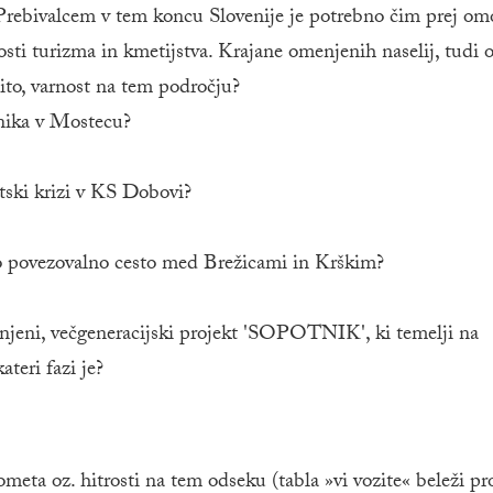
rebivalcem v tem koncu Slovenije je potrebno čim prej om
osti turizma in kmetijstva. Krajane omenjenih naselij, tudi o
ito, varnost na tem področju?
čnika v Mostecu?
ntski krizi v KS Dobovi?
no povezovalno cesto med Brežicami in Krškim?
menjeni, večgeneracijski projekt 'SOPOTNIK', ki temelji na
ateri fazi je?
eta oz. hitrosti na tem odseku (tabla »vi vozite« beleži p