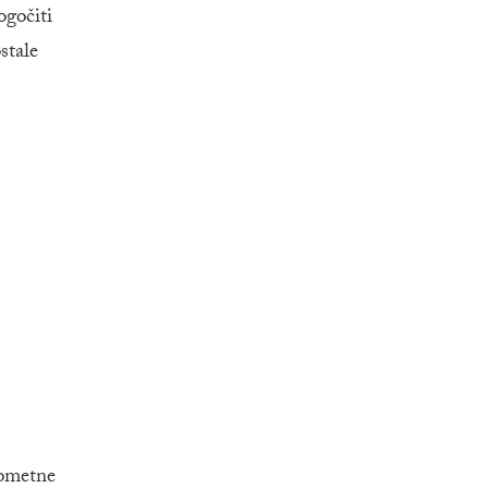
ogočiti
stale
rometne