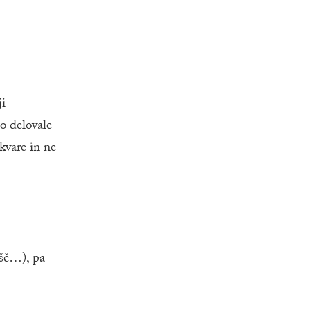
ji
so delovale
okvare in ne
išč…), pa