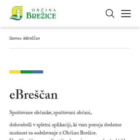
Skoči na vsebino
Odpri iskanje
Odpri men
Domov
/eBreščan
eBreščan
Spoštovane občanke, spoštovani občani,
dobrodošli v spletni aplikaciji, ki vam ponuja dodatno
možnost za sodelovanje z Občino Brežice.