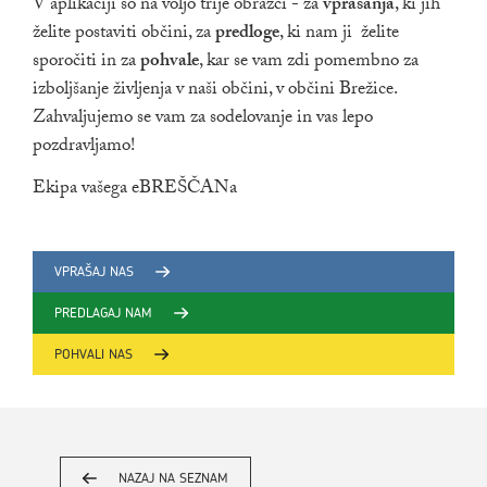
V aplikaciji so na voljo trije obrazci - za
vprašanja
, ki jih
želite postaviti občini, za
predloge
, ki nam ji želite
sporočiti in za
pohvale
, kar se vam zdi pomembno za
izboljšanje življenja v naši občini, v občini Brežice.
Zahvaljujemo se vam za sodelovanje in vas lepo
pozdravljamo!
Ekipa vašega eBREŠČANa
VPRAŠAJ NAS
PREDLAGAJ NAM
POHVALI NAS
NAZAJ NA SEZNAM