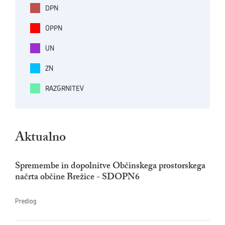
DPN
OPPN
UN
ZN
RAZGRNITEV
Aktualno
Spremembe in dopolnitve Občinskega prostorskega
načrta občine Brežice - SDOPN6
Predlog