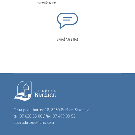
PREMOŽENJEM
VPRAŠAJTE NAS
Noga strani
Cesta prvih borcev 18, 8250 Brežice, Slovenija
tel: 07 620 55 00 / fax: 07 499 00 52
obcina.brezice@brezice.si