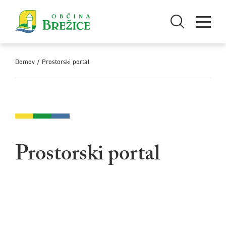
Skoči na vsebino
Odpri iskanje
Odpri men
Domov
/
Prostorski portal
Prostorski portal