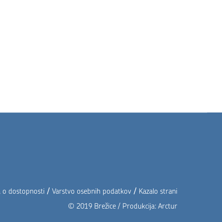
/
/
a o dostopnosti
Varstvo osebnih podatkov
Kazalo strani
© 2019 Brežice / Produkcija:
Arctur