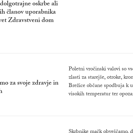
dolgotrajne oskrbe ali
ih članov uporabnika
svet Zdravstveni dom
Poletni vročinski valovi so vs
zlasti za starejše, otroke, k
mo za svoje zdravje in
Brežice občane spodbuja k up
h
visokih temperatur ter opozar
Skrbnike mačk obveščamo, d