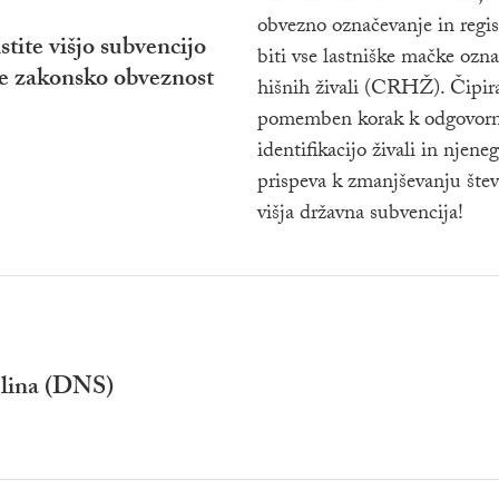
obvezno označevanje in regi
stite višjo subvencijo
biti vse lastniške mačke ozn
te zakonsko obveznost
hišnih živali (CRHŽ). Čipir
pomemben korak k odgovorn
identifikacijo živali in njen
prispeva k zmanjševanju štev
višja državna subvencija!
plina (DNS)