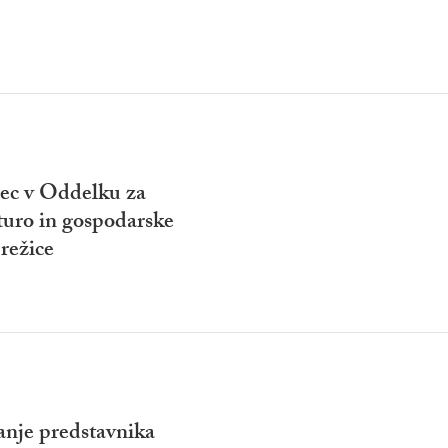
lec v Oddelku za
turo in gospodarske
režice
anje predstavnika