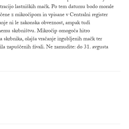
stracijo lastniških mačk. Po tem datumu bodo morale
ačene z mikročipom in vpisane v Centralni register
anje ni le zakonska obveznost, ampak tudi
emu skrbništvu. Mikročip omogoča hitro
ega skrbnika, olajša vračanje izgubljenih mačk ter
ila zapuščenih živali. Ne zamudite: do 31. avgusta