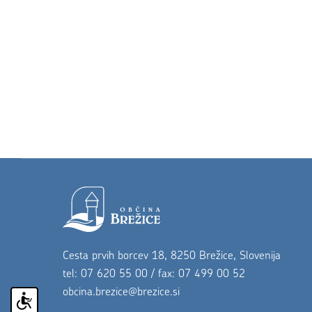
Noga strani
Cesta prvih borcev 18, 8250 Brežice, Slovenija
tel: 07 620 55 00 / fax: 07 499 00 52
obcina.brezice@brezice.si