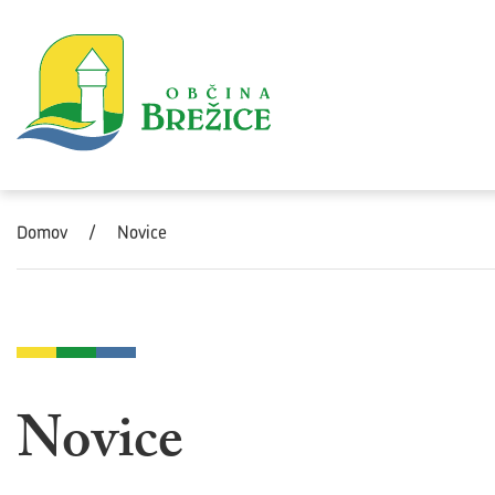
Skoči na vsebino
Domov
/
Novice
Novice