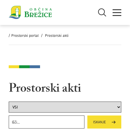
Skoči na vsebino
Odpri iskanje
Odpri men
/
Prostorski portal
/
Prostorski akti
Prostorski akti
ISKANJE