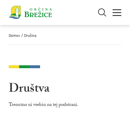
Skoči na vsebino
Odpri iskanje
Odpri men
Domov
/
Društva
Društva
Trenutno ni vsebin na tej podstrani.