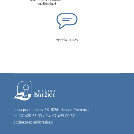
PREMOŽENJEM
VPRAŠAJTE NAS
Noga strani
Cesta prvih borcev 18, 8250 Brežice, Slovenija
tel: 07 620 55 00 / fax: 07 499 00 52
obcina.brezice@brezice.si