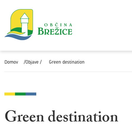
Skoči na vsebino
Domov
/Objave /
Green destination
Green destination