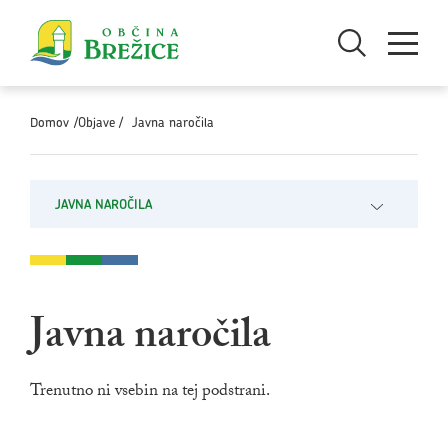
Skoči na vsebino
Odpri iskanje
Odpri men
Domov
/Objave /
Javna naročila
JAVNA NAROČILA
Odpri pod
Javna naročila
Trenutno ni vsebin na tej podstrani.