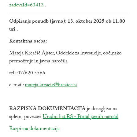
zadevaId=63413
.
Odpiranje ponudb (javno):
13. oktober 2025
ob 11.00
uri .
Kontaktna oseba:
Mateja Kreačič Ajster, Oddelek za investicije, občinsko
premoženje in javna naročila
tel.: 07/620 5566
e-mail:
mateja.kreacic@brezice.si
RAZPISNA DOKUMENTACIJA
je dosegljiva na
spletni povezavi
Zunanja povezava na
Uradni list RS - Portal javnih naročil
.
povezava na dokument
Razpisna dokumentacija
odpira se v novem oknu