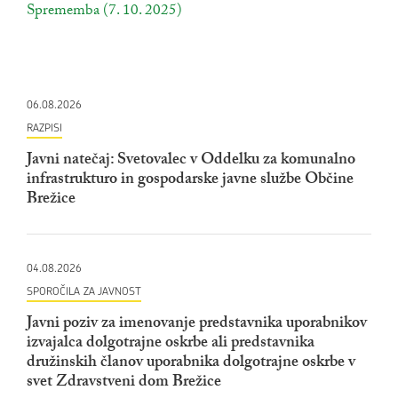
povezava na dokument
Sprememba (7. 10. 2025)
odpira se v novem oknu
06.08.2026
RAZPISI
Javni natečaj: Svetovalec v Oddelku za komunalno
infrastrukturo in gospodarske javne službe Občine
Brežice
04.08.2026
SPOROČILA ZA JAVNOST
Javni poziv za imenovanje predstavnika uporabnikov
izvajalca dolgotrajne oskrbe ali predstavnika
družinskih članov uporabnika dolgotrajne oskrbe v
svet Zdravstveni dom Brežice