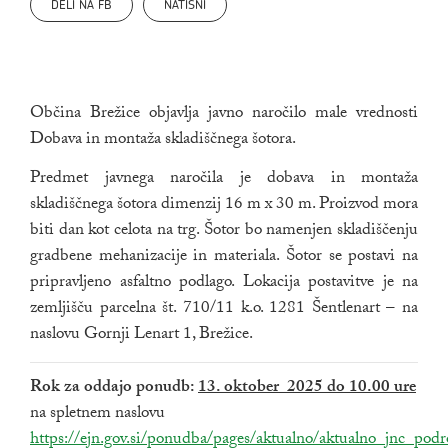
DELI NA FB
NATISNI
Občina Brežice objavlja javno naročilo male vrednosti
Dobava in montaža skladiščnega šotora.
Predmet javnega naročila je dobava in montaža
skladiščnega šotora dimenzij 16 m x 30 m. Proizvod mora
biti dan kot celota na trg. Šotor bo namenjen skladiščenju
gradbene mehanizacije in materiala. Šotor se postavi na
pripravljeno asfaltno podlago. Lokacija postavitve je na
zemljišču parcelna št. 710/11 k.o. 1281 Šentlenart – na
naslovu Gornji Lenart 1, Brežice.
Rok za oddajo ponudb:
13. oktober 2025 do 10.00 ure
na spletnem naslovu
Zunanja povezava na
https://ejn.gov.si/ponudba/pages/aktualno/aktualno_jnc_pod