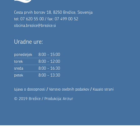
Cesta prvih borcev 18, 8250 Brežice, Slovenija
tel: 07 620 55 00 / fax: 07 499 00 52
obcina.brezice@brezice.si
Uradne ure:
ponedeljek
8:00 - 15:00
torek
8:00 - 12:00
sreda
8:00 - 16:30
petek
8:00 - 13:30
/
/
Izjava o dostopnosti
Varstvo osebnih podatkov
Kazalo strani
© 2019 Brežice / Produkcija:
Arctur