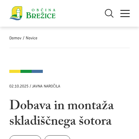
Skoči na vsebino
Odpri iskanje
Odpri men
Domov
/
Novice
02.10.2025 / JAVNA NAROČILA
Dobava in montaža
skladiščnega šotora