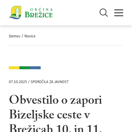
Skoči na vsebino
Odpri iskanje
Odpri men
Domov
/
Novice
07.10.2025 / SPOROČILA ZA JAVNOST
Obvestilo o zapori
Bizeljske ceste v
Brežicah 10. in 11.