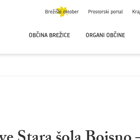
Brežiški oktober
Prostorski portal
Kra
OBČINA BREŽICE
ORGANI OBČINE
ve Stara šola Bojsno 