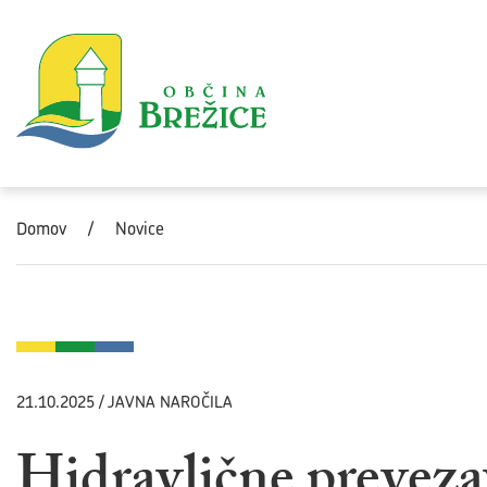
Skoči na vsebino
Domov
/
Novice
21.10.2025 / JAVNA NAROČILA
Hidravlične preveza