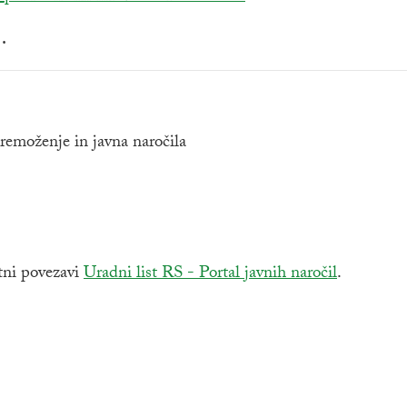
.
remoženje in javna naročila
etni povezavi
Zunanja povezava na
Uradni list RS - Portal javnih naročil
.