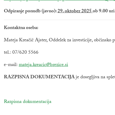
Odpiranje ponudb (javno):
29. oktober 2025
ob 9.00 uri 
Kontaktna oseba:
Mateja Kreačič Ajster, Oddelek za investicije, občinsko p
tel.: 07/620 5566
e-mail:
mateja.kreacic@brezice.si
RAZPISNA DOKUMENTACIJA
je dosegljiva na spl
povezava na dokument
Razpisna dokumentacija
odpira se v novem oknu