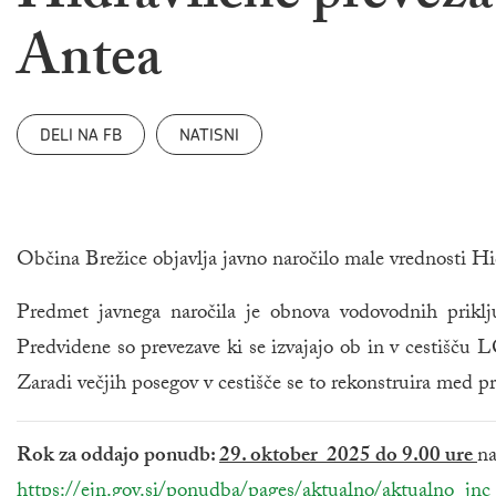
Antea
DELI NA FB
NATISNI
Občina Brežice objavlja javno naročilo male vrednosti Hi
Predmet javnega naročila je obnova vodovodnih priklj
Predvidene so prevezave ki se izvajajo ob in v cestiš
Zaradi večjih posegov v cestišče se to rekonstruira med pr
Rok za oddajo ponudb:
29. oktober 2025 do 9.00 ure
na
https://ejn.gov.si/ponudba/pages/aktualno/aktualno_j