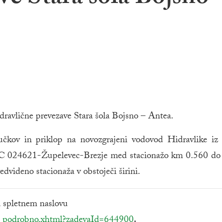
dravlične prevezave Stara šola Bojsno – Antea.
učkov in priklop na novozgrajeni vodovod Hidravlike iz 
ču LC 024621-Župelevec-Brezje med stacionažo km 0.560 d
edvideno stacionaža v obstoječi širini.
 spletnem naslovu
Zunanja povezava na
nc_podrobno.xhtml?zadevaId=644900
.