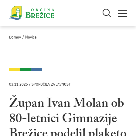
Skoči na vsebino
Odpri iskanje
Odpri men
Domov
/
Novice
03.11.2025 / SPOROČILA ZA JAVNOST
Župan Ivan Molan ob
80-letnici Gimnazije
Brežice podelil plaketo