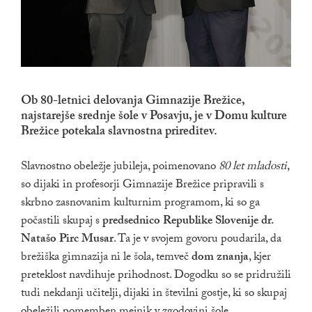
Ob 80-letnici delovanja Gimnazije Brežice,
najstarejše srednje šole v Posavju, je v Domu kulture
Brežice potekala slavnostna prireditev.
Slavnostno obeležje jubileja, poimenovano
80 let mladosti
,
so dijaki in profesorji Gimnazije Brežice pripravili s
skrbno zasnovanim kulturnim programom, ki so ga
počastili skupaj s
predsednico Republike Slovenije dr.
Natašo Pirc Musar
. Ta je v svojem govoru poudarila, da
brežiška gimnazija ni le šola, temveč
dom znanja
, kjer
preteklost navdihuje prihodnost. Dogodku so se pridružili
tudi nekdanji učitelji, dijaki in številni gostje, ki so skupaj