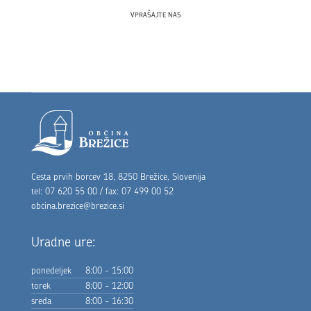
VPRAŠAJTE NAS
Noga strani
Cesta prvih borcev 18, 8250 Brežice, Slovenija
tel: 07 620 55 00 / fax: 07 499 00 52
obcina.brezice@brezice.si
Uradne ure:
ponedeljek
8:00 - 15:00
torek
8:00 - 12:00
sreda
8:00 - 16:30