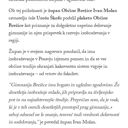
obeležili pomemben mejnik v zgodovini šole.
Ob tej priložnosti je
župan Občine Brežice Ivan Molan
ravnatelju šole
Urošu Škofu
podelil
plaketo Občine
Brežice
kot priznanje za dolgoletno uspešno delovanje
gimnazije in njen prispevek k razvoju izobraževanja v
regiji.
Župan je v svojem nagovoru poudaril, da ima
izobraževanje v Posavju izjemen pomen in da se vse
občine trudijo ohranjati kakovosten sistem vzgoje in
izobraževanja – od vrtcev do fakultet.
''Gimnazija Brežice ima bogato in ugledno zgodovino. Že
desetletja izobražuje mlade, jih pripravlja na življenjsko
pot in na najzahtevnejše študije. Prepričan sem, da je vsak,
ki je v teh osmih desetletjih prestopil prag gimnazije, s
seboj odnesel ne le znanje, temveč tudi vrednoti delavnosti
in sodelovanja,''
je povedal župan Ivan Molan.