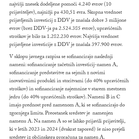
najvišji znesek dodeljene pomoči 4.240 evrov (10
prijaviteljev), najnižji pa 430,51 evra. Skupna vrednost
prijavljenih investicij z DDV je znašala dobre 3 milijone
evrov (brez DDV-ja pa 2.524.385 evrov), upravičenih
stroškov je bilo za 1.282.230 evrov. Najvišja vrednost
prijavljene investicije z DDV je znašala 397.900 evrov.
V sklopu javnega razpisa se sofinancirajo naslednji
nameni: sofinanciranje začetnih investicij-namen A,
sofinanciranje predstavitve na sejmih z novimi
inovativnimi produkti in storitvami (do 40% upravičenih
stroškov) in sofinanciranje najemnine v starem mestnem
jedru (do 40% upravičenih stroškov). Nameni B in C
imajo prednost pred namenom A, ki se sofinancirajo do
zgornjega limita. Preostanek sredstev je namenjen
namenu A. Na namen A so se lahko prijavili prijavitelji,
ki v letih 2023 in 2024 (dvakrat zapored) še niso prejeli
sredstev iz občinskega proračuna za namen A.