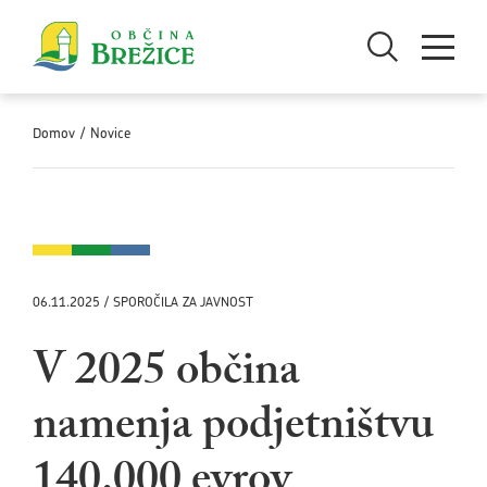
Skoči na vsebino
Odpri iskanje
Odpri men
Domov
/
Novice
06.11.2025 / SPOROČILA ZA JAVNOST
V 2025 občina
namenja podjetništvu
140.000 evrov