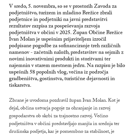
V sredo, 5. novembra, so se v prostorih Zavoda za
podjetništvo, turizem in mladino Brežice zbrali
podjetnice in podjetniki na javni predstavitvi
rezultatov razpisa za pospeševanja razvoja
podjetništva v občini v 2025. Župan Občine Brežice
Ivan Molan je uspešnim prijaviteljem izročil
podpisane pogodbe za sofinanciranje treh različnih
namenov - začetnih naložb, predstavitev na sejmih z
novimi inovativnimi produkti in storitvami ter
najemnin v starem mestnem jedru. Na razpisu je bilo
uspešnih 58 popolnih vlog, večina iz področja
gradbeništva, gostinstva, turistične dejavnosti in
tiskarstva.
Zbrane je uvodoma pozdravil župan Ivan Molan. Kot je
dejal, občina ustvarja pogoje za ohranjanje in razvoj
gospodarstva ob skrbi za trajnostno razvoj. Večino
podjetništva v občini predstavljajo manjša in srednja ter
družinska podjetja, kar je pomembno za stabilnost, je