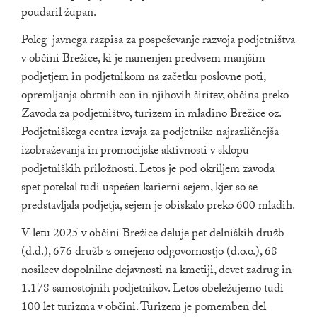
poudaril župan.
Poleg javnega razpisa za pospeševanje razvoja podjetništva
v občini Brežice, ki je namenjen predvsem manjšim
podjetjem in podjetnikom na začetku poslovne poti,
opremljanja obrtnih con in njihovih širitev, občina preko
Zavoda za podjetništvo, turizem in mladino Brežice oz.
Podjetniškega centra izvaja za podjetnike najrazličnejša
izobraževanja in promocijske aktivnosti v sklopu
podjetniških priložnosti. Letos je pod okriljem zavoda
spet potekal tudi uspešen karierni sejem, kjer so se
predstavljala podjetja, sejem je obiskalo preko 600 mladih.
V letu 2025 v občini Brežice deluje pet delniških družb
(d.d.), 676 družb z omejeno odgovornostjo (d.o.o.), 68
nosilcev dopolnilne dejavnosti na kmetiji, devet zadrug in
1.178 samostojnih podjetnikov. Letos obeležujemo tudi
100 let turizma v občini. Turizem je pomemben del