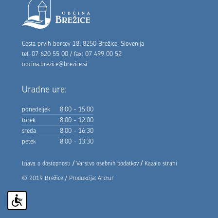
Noga strani
Cesta prvih borcev 18, 8250 Brežice, Slovenija
tel: 07 620 55 00 / fax: 07 499 00 52
obcina.brezice@brezice.si
Uradne ure:
ponedeljek
8:00 - 15:00
torek
8:00 - 12:00
sreda
8:00 - 16:30
petek
8:00 - 13:30
/
/
Izjava o dostopnosti
Varstvo osebnih podatkov
Kazalo strani
© 2019 Brežice / Produkcija:
Arctur