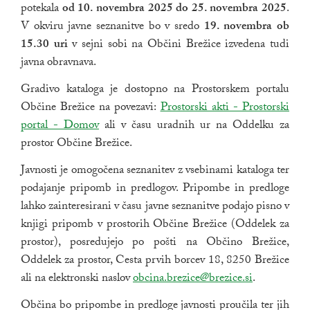
potekala
od 10. novembra 2025 do 25. novembra 2025
.
V okviru javne seznanitve bo v sredo
19. novembra ob
15.30 uri
v sejni sobi na Občini Brežice izvedena tudi
javna obravnava.
Gradivo kataloga je dostopno na Prostorskem portalu
Občine Brežice na povezavi:
Zunanja povezava na
Prostorski akti - Prostorski
portal - Domov
ali v času uradnih ur na Oddelku za
prostor Občine Brežice.
Javnosti je omogočena seznanitev z vsebinami kataloga ter
podajanje pripomb in predlogov. Pripombe in predloge
lahko zainteresirani v času javne seznanitve podajo pisno v
knjigi pripomb v prostorih Občine Brežice (Oddelek za
prostor), posredujejo po pošti na Občino Brežice,
Oddelek za prostor, Cesta prvih borcev 18, 8250 Brežice
ali na elektronski naslov
obcina.brezice@brezice.si
.
Občina bo pripombe in predloge javnosti proučila ter jih