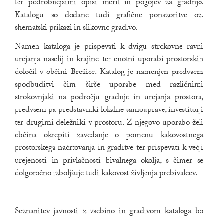
ter podrobnejšimi opisi meril in pogojev za gradnjo.
Katalogu so dodane tudi grafične ponazoritve oz.
shematski prikazi in slikovno gradivo.
Namen kataloga je prispevati k dvigu strokovne ravni
urejanja naselij in krajine ter enotni uporabi prostorskih
določil v občini Brežice. Katalog je namenjen predvsem
spodbuditvi čim širše uporabe med različnimi
strokovnjaki na področju gradnje in urejanja prostora,
predvsem pa predstavniki lokalne samouprave, investitorji
ter drugimi deležniki v prostoru. Z njegovo uporabo želi
občina okrepiti zavedanje o pomenu kakovostnega
prostorskega načrtovanja in graditve ter prispevati k večji
urejenosti in privlačnosti bivalnega okolja, s čimer se
dolgoročno izboljšuje tudi kakovost življenja prebivalcev.
Seznanitev javnosti z vsebino in gradivom kataloga bo