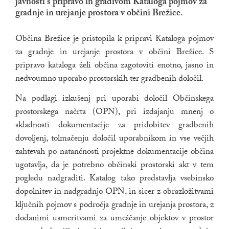
javnosti s pripravo in gradivom Kataloga pojmov za
gradnje in urejanje prostora v občini Brežice.
Občina Brežice je pristopila k pripravi Kataloga pojmov
za gradnje in urejanje prostora v občini Brežice. S
pripravo kataloga želi občina zagotoviti enotno, jasno in
nedvoumno uporabo prostorskih ter gradbenih določil.
Na podlagi izkušenj pri uporabi določil Občinskega
prostorskega načrta (OPN), pri izdajanju mnenj o
skladnosti dokumentacije za pridobitev gradbenih
dovoljenj, tolmačenju določil uporabnikom in vse večjih
zahtevah po natančnosti projektne dokumentacije občina
ugotavlja, da je potrebno občinski prostorski akt v tem
pogledu nadgraditi. Katalog tako predstavlja vsebinsko
dopolnitev in nadgradnjo OPN, in sicer z obrazložitvami
ključnih pojmov s področja gradnje in urejanja prostora, z
dodanimi usmeritvami za umeščanje objektov v prostor