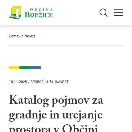
Skoči na vsebino
Odpri iskanje
Odpri men
Domov
/
Novice
10.11.2025 / SPOROČILA ZA JAVNOST
Katalog pojmov za
gradnje in urejanje
prostora v Občini