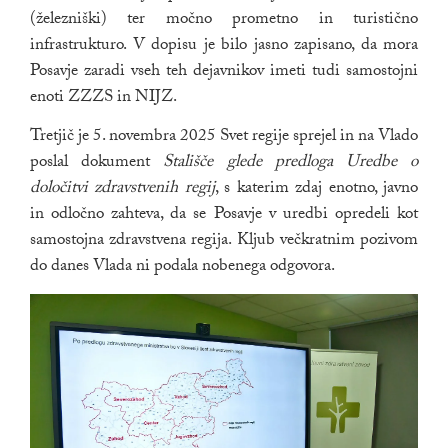
(železniški) ter močno prometno in turistično
infrastrukturo. V dopisu je bilo jasno zapisano, da mora
Posavje zaradi vseh teh dejavnikov imeti tudi samostojni
enoti ZZZS in NIJZ.
Tretjič je 5. novembra 2025 Svet regije sprejel in na Vlado
poslal dokument
Stališče glede predloga Uredbe o
določitvi zdravstvenih regij
, s katerim zdaj enotno, javno
in odločno zahteva, da se Posavje v uredbi opredeli kot
samostojna zdravstvena regija. Kljub večkratnim pozivom
do danes Vlada ni podala nobenega odgovora.