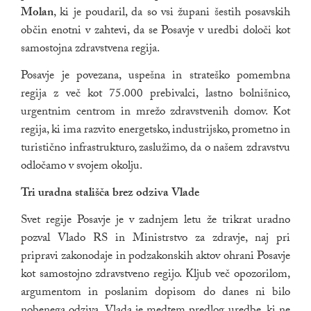
Molan
, ki je poudaril, da so vsi župani šestih posavskih
občin enotni v zahtevi, da se Posavje v uredbi določi kot
samostojna zdravstvena regija.
Posavje je povezana, uspešna in strateško pomembna
regija z več kot 75.000 prebivalci, lastno bolnišnico,
urgentnim centrom in mrežo zdravstvenih domov. Kot
regija, ki ima razvito energetsko, industrijsko, prometno in
turistično infrastrukturo, zaslužimo, da o našem zdravstvu
odločamo v svojem okolju.
Tri uradna stališča brez odziva Vlade
Svet regije Posavje je v zadnjem letu že trikrat uradno
pozval Vlado RS in Ministrstvo za zdravje, naj pri
pripravi zakonodaje in podzakonskih aktov ohrani Posavje
kot samostojno zdravstveno regijo. Kljub več opozorilom,
argumentom in poslanim dopisom do danes ni bilo