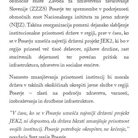
območne enote Zavoda za zdravstveno zavarovanje
Slovenije (ZZZS) Posavje ter spremembe v podrejenosti
območnih enot Nacionalnega inštituta za javno zdravje
(NIJZ). Takšna reorganizacija pomeni dejansko slabljenje
institucionalne prisotnosti države v regiji, prav v času, ko
se v Posavju umešča največji državni projekt JEK2, ki bo v
regijo prinesel več tisoč delavcev, njihove družine, rast
storitvenih dejavnosti ter povečan pritisk na
infrastrukturo, zdravstvo in socialne storitve.
Namesto zmanjševanja prisotnosti institucij bi morala
država v takšnih okoliščinah okrepiti javne službe v regiji
Posavje – zlasti na področju zdravstva, varnosti,
izobraževanja in družbene infrastrukture.
''V času, ko se v Posavju umešča največji državni projekt
JEK2, ni dopustno, da država hkrati zmanjšuje prisotnost
svojih institucij. Posavje potrebuje okrepitev, ne krčenje,''
poudarja Svet regije Posavje.