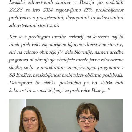
Izvajalci zdravstvenih storitev v Posavju po podatkih
ZZZS za leto 2024 zagotavljamo 85% preskrbljenost
prebivalcev s pravočasnimi, dostopnimi in kakovostnimi
zdravstvenimi storitvami.
Ker se s predlogom uredbe teritorij, na katerem naj bi
imeli prebivalci zagotovljene ključne zdravstvene storitve,
širi na celotno območje JV dela Slovenije, namen uredbe
pa gotovo ni ohranjanje obstoječe mreže javne zdravstvene
službe, se bi z morebitnim zmanjševanjem programov v
SB Brežice, preskrbljenost prebivalcev občutno poslabšala.
Dostopnost bo slabša, posledično pa bo slabša tudi
kakovost in varnost življenja za prebivalce Posavja. ''