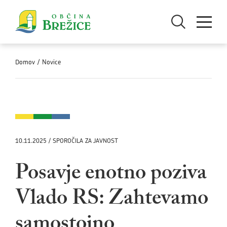
Skoči na vsebino
Odpri iskanje
Odpri men
Domov
/
Novice
10.11.2025 / SPOROČILA ZA JAVNOST
Posavje enotno poziva
Vlado RS: Zahtevamo
samostojno