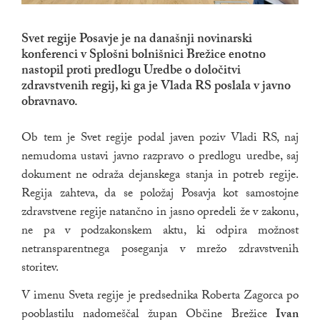
Svet regije Posavje je na današnji novinarski
konferenci v Splošni bolnišnici Brežice enotno
nastopil proti predlogu Uredbe o določitvi
zdravstvenih regij, ki ga je Vlada RS poslala v javno
obravnavo.
Ob tem je Svet regije podal javen poziv Vladi RS, naj
nemudoma ustavi javno razpravo o predlogu uredbe, saj
dokument ne odraža dejanskega stanja in potreb regije.
Regija zahteva, da se položaj Posavja kot samostojne
zdravstvene regije natančno in jasno opredeli že v zakonu,
ne pa v podzakonskem aktu, ki odpira možnost
netransparentnega poseganja v mrežo zdravstvenih
storitev.
V imenu Sveta regije je predsednika Roberta Zagorca po
pooblastilu nadomeščal župan Občine Brežice
Ivan