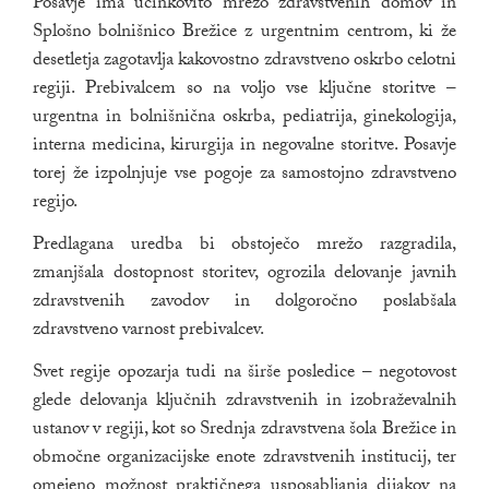
Posavje ima učinkovito mrežo zdravstvenih domov in
Splošno bolnišnico Brežice z urgentnim centrom, ki že
desetletja zagotavlja kakovostno zdravstveno oskrbo celotni
regiji. Prebivalcem so na voljo vse ključne storitve –
urgentna in bolnišnična oskrba, pediatrija, ginekologija,
interna medicina, kirurgija in negovalne storitve. Posavje
torej že izpolnjuje vse pogoje za samostojno zdravstveno
regijo.
Predlagana uredba bi obstoječo mrežo razgradila,
zmanjšala dostopnost storitev, ogrozila delovanje javnih
zdravstvenih zavodov in dolgoročno poslabšala
zdravstveno varnost prebivalcev.
Svet regije opozarja tudi na širše posledice – negotovost
glede delovanja ključnih zdravstvenih in izobraževalnih
ustanov v regiji, kot so Srednja zdravstvena šola Brežice in
območne organizacijske enote zdravstvenih institucij, ter
omejeno možnost praktičnega usposabljanja dijakov na