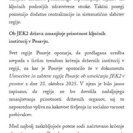
ključnih področjih zdravstvene stroke. Takšni posegi
pomenijo dodatno centralizacijo in sistematično slabitev
regije.
Ob JEK2 država zmanjšuje prisotnost ključnih
institucij v Posavju.
Svet regije Posavje opozarja, da predlagana uredba
sovpada s širšim trendom krčenja državnih institucij v
regiji, na kar je Posavje opozorilo že v dokumentu
Usmeritve in zahteve regije Posavje ob umeščanju JEK2 v
prostor
z dne 28. oktobra 2025. V njem je bilo jasno
zapisano, da regija ne bo dovolila nadaljnjega
zmanjševanja prisotnosti državnih organov, saj to
neposredno vpliva na kakovost življenja in socialno varnost
prebivalcev.
Med najbolj zaskrbljujoče poteze sodi načrtovano krčenje