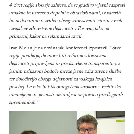
4. Svet regije Posavje zahteva, da se gradivo v javni razpravi
umakne in ustrezno dopolni z obrazložitvami, iz katerih
bo nedvoumno razviden obseg zdravstvenih storitev vseh
izvajalcev zdravstvene dejavnosti v Posavju, tako na
primarni, kakor na sekundarni ravni.
Ivan Molan je na novinarski konferenci izpostavil:
''Svet
regije poudarja, da mora biti reforma zdravstvene
dejavnosti pripravljena in predstavljena transparentno, z
jasnim prikazom bodoče mreže javne zdravstvene službe
ter določitvijo obsega dejavnosti za vsakega izvajalca
posebej. Le tako bi bila omogočena strokovna, vsebinsko
utemeljena in javnosti razumljiva razprava o predlaganih
spremembah.''