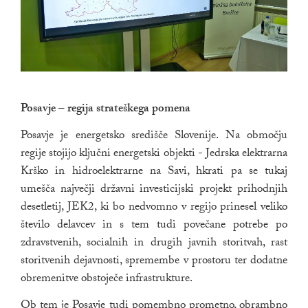
Posavje – regija strateškega pomena
Posavje je energetsko središče Slovenije. Na območju
regije stojijo ključni energetski objekti - Jedrska elektrarna
Krško in hidroelektrarne na Savi, hkrati pa se tukaj
umešča največji državni investicijski projekt prihodnjih
desetletij, JEK2, ki bo nedvomno v regijo prinesel veliko
število delavcev in s tem tudi povečane potrebe po
zdravstvenih, socialnih in drugih javnih storitvah, rast
storitvenih dejavnosti, spremembe v prostoru ter dodatne
obremenitve obstoječe infrastrukture.
Ob tem je Posavje tudi pomembno prometno, obrambno