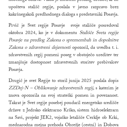
nobenega odziva. Vlada je medtem predlog uredbe, ki ne
upošteva stališč regije, poslala v javno razpravo brez
kakršnegakoli predhodnega dialoga s predstavniki Posavja.
Prvič je Svet regije Posavje svoje stališče posredoval
oktobra 2024, ko je v dokumentu
Stališče Sveta regije
Posavje na predlog Zakona o spremembah in dopolnitve
Zakona o zdravstveni dejavnosti
opozoril, da uvedba t. i.
zdravstvenih regij pomeni poseg v obstoječo ureditev ter
zmanjšuje dostopnost zdravstvenih storitev prebivalcev
Posavja.
Drugič je svet Regije to storil junija 2025 poslala dopis
ZZDej-N – Oblikovanje zdravstvenih regij
, s katerim je
znova opozorila na svoj strateški pomen in povezanost.
Takrat je Svet regije posebej poudaril energetsko središče
države z Jedrsko elektrarno Krško, sistem hidroelektrarn
na Savi, projekt JEK2, vojaško letališče Cerklje ob Krki,
mednarodna mejna prehoda Obrežje (cestni) in Dobova