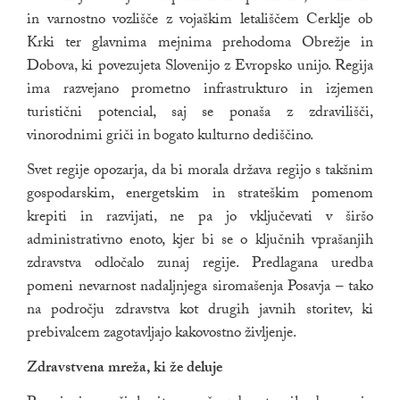
in varnostno vozlišče z vojaškim letališčem Cerklje ob
Krki ter glavnima mejnima prehodoma Obrežje in
Dobova, ki povezujeta Slovenijo z Evropsko unijo. Regija
ima razvejano prometno infrastrukturo in izjemen
turistični potencial, saj se ponaša z zdravilišči,
vinorodnimi griči in bogato kulturno dediščino.
Svet regije opozarja, da bi morala država regijo s takšnim
gospodarskim, energetskim in strateškim pomenom
krepiti in razvijati, ne pa jo vključevati v širšo
administrativno enoto, kjer bi se o ključnih vprašanjih
zdravstva odločalo zunaj regije. Predlagana uredba
pomeni nevarnost nadaljnjega siromašenja Posavja – tako
na področju zdravstva kot drugih javnih storitev, ki
prebivalcem zagotavljajo kakovostno življenje.
Zdravstvena mreža, ki že deluje