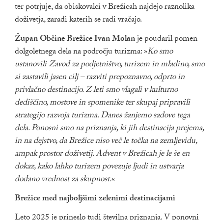
ter potrjuje, da obiskovalci v Brežicah najdejo raznolika
doživetja, zaradi katerih se radi vračajo.
Župan Občine Brežice Ivan Molan
je poudaril pomen
dolgoletnega dela na področju turizma: »
Ko smo
ustanovili Zavod za podjetništvo, turizem in mladino, smo
si zastavili jasen cilj – razviti prepoznavno, odprto in
privlačno destinacijo. Z leti smo vlagali v kulturno
dediščino, mostove in spomenike ter skupaj pripravili
strategijo razvoja turizma. Danes žanjemo sadove tega
dela. Ponosni smo na priznanja, ki jih destinacija prejema,
in na dejstvo, da Brežice niso več le točka na zemljevidu,
ampak prostor doživetij. Advent v Brežicah je le še en
dokaz, kako lahko turizem povezuje ljudi in ustvarja
dodano vrednost za skupnost.
«
Brežice med najboljšimi zelenimi destinacijami
Leto 2025 je prineslo tudi številna priznanja. V ponovni