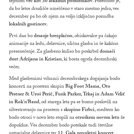
sejmom
več kot 30 lokalnih ponudnikov
. Posebnost je,
da bo letos drsališče umeščeno v staro mestno jedro, ves
december pa bo ob njem na voljo izključno ponudba
lokalnih gostincev.
Prvi dan bo
drsanje brezplačno
, obiskovalce pa čakajo
animacije na ledu, delavnice, ulična glasba in še kakšno
presenečenje. Za glasbeno kuliso bo poskrbel
domači
duet Adrijana in Kristian
, ki bosta ogrela decembrski
večer.
Med glasbenimi vrhunci decembrskega dogajanja bodo
koncerti na prostem skupin
Big Foot Mama, Oto
Pestner & Uroš Perić, Funk Parker, Trkaj in Adam Velić
in Rok'n'Band
, od starega leta pa se bomo poslovili na
silvestrovanju na prostem s
skupino Firbci
, medtem ko
bodo otroci v novo leto stopili na
otroškem novem letu
že
dopoldne. Ves december bodo potekale tudi številne
ustvarjalne delavnice ter
11. Gala novoletni koncert
.