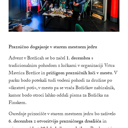
Praznično dogajanje v starem mestnem jedru
Advent v Brežicah se bo začel
1. decembra
s
tradicionalnim pohodom z lučkami v organizaciji Vrtca
Mavrica Brežice in
prižigom prazničnih luči v mestu
. V
parku bodo potekali tudi vodeni pohodi za družine po
»škratovi poti«, v mesto pa se vrača Božičkov nabiralnik,
kamor bodo otroci lahko oddali pisma za Božička na
Finskem.
Osrednje prizorišče v starem mestnem jedru bo zaživelo
6. decembra
z
otvoritvijo prazničnega drsališča
in