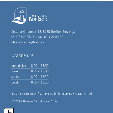
Noga strani
Cesta prvih borcev 18, 8250 Brežice, Slovenija
tel: 07 620 55 00 / fax: 07 499 00 52
obcina.brezice@brezice.si
Uradne ure:
ponedeljek
8:00 - 15:00
torek
8:00 - 12:00
sreda
8:00 - 16:30
petek
8:00 - 13:30
/
/
Izjava o dostopnosti
Varstvo osebnih podatkov
Kazalo strani
© 2019 Brežice / Produkcija:
Arctur