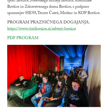
šport Brežice, Posavskega muzeja Brežice, Komunale
Brežice in Zdravstvenega doma Brežice, s podporo
sponzorjev HESS, Terme Čatež, Merkur in KOP Brežice.
PROGRAM PRAZNIČNEGA DOGAJANJA:
Zunanja p
https://www.visitbrezice.si/advent-brezice
povezava na dokument
PDF PROGRAM
odpira se v novem oknu