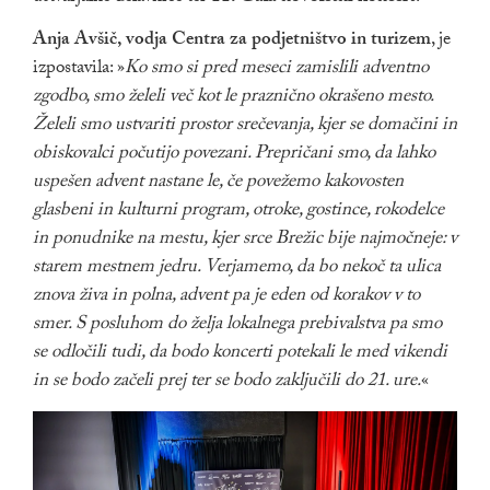
Anja Avšič, vodja Centra za podjetništvo in turizem
, je
izpostavila: »
Ko smo si pred meseci zamislili adventno
zgodbo, smo želeli več kot le praznično okrašeno mesto.
Želeli smo ustvariti prostor srečevanja, kjer se domačini in
obiskovalci počutijo povezani. Prepričani smo, da lahko
uspešen advent nastane le, če povežemo kakovosten
glasbeni in kulturni program, otroke, gostince, rokodelce
in ponudnike na mestu, kjer srce Brežic bije najmočneje: v
starem mestnem jedru. Verjamemo, da bo nekoč ta ulica
znova živa in polna, advent pa je eden od korakov v to
smer. S posluhom do želja lokalnega prebivalstva pa smo
se odločili tudi, da bodo koncerti potekali le med vikendi
in se bodo začeli prej ter se bodo zaključili do 21. ure.
«