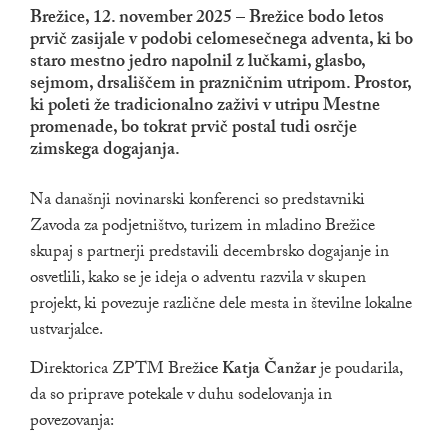
Brežice, 12. november 2025 – Brežice bodo letos
prvič zasijale v podobi celomesečnega adventa, ki bo
staro mestno jedro napolnil z lučkami, glasbo,
sejmom, drsališčem in prazničnim utripom. Prostor,
ki poleti že tradicionalno zaživi v utripu Mestne
promenade, bo tokrat prvič postal tudi osrčje
zimskega dogajanja.
Na današnji novinarski konferenci so predstavniki
Zavoda za podjetništvo, turizem in mladino Brežice
skupaj s partnerji predstavili decembrsko dogajanje in
osvetlili, kako se je ideja o adventu razvila v skupen
projekt, ki povezuje različne dele mesta in številne lokalne
ustvarjalce.
Direktorica ZPTM Brež
ice Katja Čanžar
je poudarila,
da so priprave potekale v duhu sodelovanja in
povezovanja: