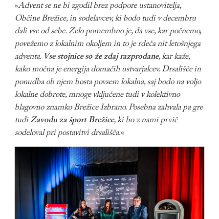
»
Advent se ne bi zgodil brez podpore ustanovitelja,
Občine Brežice, in sodelavcev, ki bodo tudi v decembru
dali vse od sebe. Zelo pomembno je, da vse, kar počnemo,
povežemo z lokalnim okoljem in to je rdeča nit letošnjega
adventa.
Vse stojnice so že zdaj razprodane
, kar kaže,
kako močna je energija domačih ustvarjalcev. Drsališče in
ponudba ob njem bosta povsem lokalna, saj bodo na voljo
lokalne dobrote, mnoge vključene tudi v kolektivno
blagovno znamko Brežice Izbrano. Posebna zahvala pa gre
tudi
Zavodu za šport Brežice
, ki bo z nami prvič
sodeloval pri postavitvi drsališča
.«