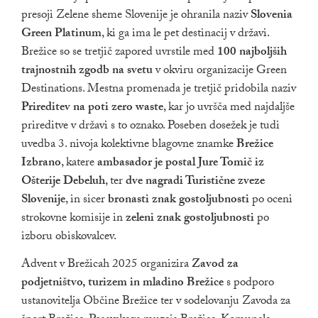
presoji Zelene sheme Slovenije je ohranila naziv
Slovenia
Green Platinum
, ki ga ima le pet destinacij v državi.
Brežice so se tretjič zapored uvrstile med
100 najboljših
trajnostnih zgodb na svetu
v okviru organizacije Green
Destinations. Mestna promenada je tretjič pridobila naziv
Prireditev na poti zero waste
, kar jo uvršča med najdaljše
prireditve v državi s to oznako. Poseben dosežek je tudi
uvedba 3. nivoja kolektivne blagovne znamke
Brežice
Izbrano
, katere
ambasador je postal Jure Tomič iz
Ošterije Debeluh
, ter
dve nagradi Turistične zveze
Slovenije
, in sicer
bronasti znak gostoljubnosti
po oceni
strokovne komisije in
zeleni znak gostoljubnosti
po
izboru obiskovalcev.
Advent v Brežicah 2025 organizira
Zavod za
podjetništvo, turizem in mladino Brežice
s podporo
ustanovitelja Občine Brežice ter v sodelovanju Zavoda za