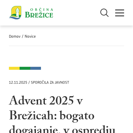
Skoči na vsebino
Odpri iskanje
Odpri men
Domov
/
Novice
12.11.2025 / SPOROČILA ZA JAVNOST
Advent 2025 v
Brežicah: bogato
dogajanje, v ospredju