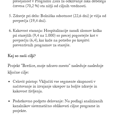
presejanost v Programu Zora za odkrivanje raka debelega
črevesa (70,2 %) sta nižji od ciljnih vrednosti.
Zdravje pri delu: Bolniška odsotnost (22,6 dni) je višja od
povprečja (19,4 dni).
Kakovost staranja: Hospitalizacije zaradi zlomov kolka
pri starejših (9,4 na 1.000) so precej pogostejše kot v
povprečju (6,4), kar kaže na potrebo po krepitvi
preventivnih programov za starejše.
Kaj so naši cilji?
Projekt "Brežice, moje zdravo mesto" zasleduje naslednje
ključne cilje:
Celovit pristop: Vključiti vse segmente skupnosti v
načrtovanje in izvajanje ukrepov za boljše zdravje in
kakovost življenja.
Podatkovno podprto delovanje: Na podlagi analiziranih
kazalnikov sistematično oblikovati ciljne programe in
projekte.