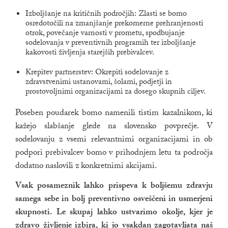
Izboljšanje na kritičnih področjih: Zlasti se bomo
osredotočili na zmanjšanje prekomerne prehranjenosti
otrok, povečanje varnosti v prometu, spodbujanje
sodelovanja v preventivnih programih ter izboljšanje
kakovosti življenja starejših prebivalcev.
Krepitev partnerstev: Okrepiti sodelovanje z
zdravstvenimi ustanovami, šolami, podjetji in
prostovoljnimi organizacijami za dosego skupnih ciljev.
Poseben poudarek bomo namenili tistim kazalnikom, ki
kažejo slabšanje glede na slovensko povprečje. V
sodelovanju z vsemi relevantnimi organizacijami in ob
podpori prebivalcev bomo v prihodnjem letu ta področja
dodatno naslovili z konkretnimi akcijami.
Vsak posameznik lahko prispeva k boljšemu zdravju
samega sebe in bolj preventivno osveščeni in usmerjeni
skupnosti. Le skupaj lahko ustvarimo okolje, kjer je
zdravo življenje izbira, ki jo vsakdan zagotavljata naš