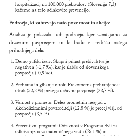
hospitalizacij na 100.000 prebivalcev (Slovenija 7,3)
kažemo na zelo učinkovito prevencijo.
Področja, ki zahtevajo našo pozornost in akcijo:
Analiza je pokazala tudi področja, kjer zaostajamo za
državnim povprečjem in ki bodo v središču našega
prihodnjega dela:
Demografski izziv: Skupni prirast prebivalstva je
negativen (-1,7 ‰), kar je slabše od slovenskega
povprečja (-0,9 ‰).
Prehrana in gibanje otrok: Prekomerna prehranjenost
otrok (32,2 %) presega državno povprečje (28,7 %).
Varnost v prometu: Delež prometnih nezgod z
alkoholiziranimi povzročitelji (12,8 %) je precej višji od
povprečja (8,5 %).
Preventivni programi: Odzivnost v Programu Svit za
odkrivanje raka materničnega vratu (58,1 %) in