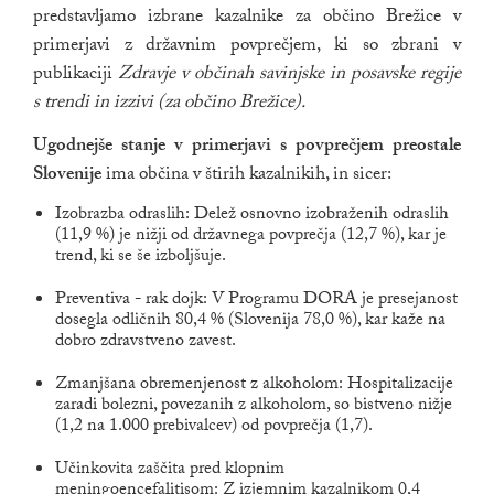
predstavljamo izbrane kazalnike za občino Brežice v
primerjavi z državnim povprečjem, ki so zbrani v
publikaciji
Zdravje v občinah savinjske in posavske regije
s trendi in izzivi (za občino Brežice).
Ugodnejše stanje v primerjavi s povprečjem preostale
Slovenije
ima občina v štirih kazalnikih, in sicer:
Izobrazba odraslih: Delež osnovno izobraženih odraslih
(11,9 %) je nižji od državnega povprečja (12,7 %), kar je
trend, ki se še izboljšuje.
Preventiva - rak dojk: V Programu DORA je presejanost
dosegla odličnih 80,4 % (Slovenija 78,0 %), kar kaže na
dobro zdravstveno zavest.
Zmanjšana obremenjenost z alkoholom: Hospitalizacije
zaradi bolezni, povezanih z alkoholom, so bistveno nižje
(1,2 na 1.000 prebivalcev) od povprečja (1,7).
Učinkovita zaščita pred klopnim
meningoencefalitisom: Z izjemnim kazalnikom 0,4