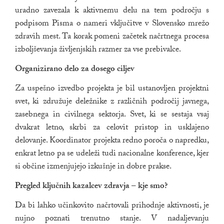
uradno zavezala k aktivnemu delu na tem področju s
podpisom Pisma o nameri vključitve v Slovensko mrežo
zdravih mest. Ta korak pomeni začetek načrtnega procesa
izboljševanja življenjskih razmer za vse prebivalce.
Organizirano delo za dosego ciljev
Za uspešno izvedbo projekta je bil ustanovljen projektni
svet, ki združuje deležnike z različnih področij javnega,
zasebnega in civilnega sektorja. Svet, ki se sestaja vsaj
dvakrat letno, skrbi za celovit pristop in usklajeno
delovanje. Koordinator projekta redno poroča o napredku,
enkrat letno pa se udeleži tudi nacionalne konference, kjer
si občine izmenjujejo izkušnje in dobre prakse.
Pregled ključnih kazalcev zdravja – kje smo?
Da bi lahko učinkovito načrtovali prihodnje aktivnosti, je
nujno poznati trenutno stanje. V nadaljevanju