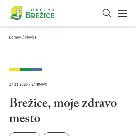
Skoči na vsebino
Odpri iskanje
Odpri men
Domov
/
Novice
27.11.2025 / ZANIMIVO
Brežice, moje zdravo
mesto