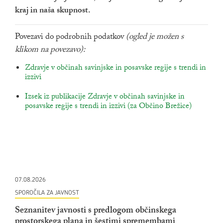
kraj in naša skupnost.
Povezavi do podrobnih podatkov
(ogled je možen s
klikom na povezavo):
povezava na dokument
Zdravje v občinah savinjske in posavske regije s trendi in
izzivi
odpira se v novem oknu
povezava na dokument
Izsek iz publikacije Zdravje v občinah savinjske in
posavske regije s trendi in izzivi (za Občino Brežice)
odpira se
07.08.2026
SPOROČILA ZA JAVNOST
Seznanitev javnosti s predlogom občinskega
prostorskega plana in šestimi spremembami