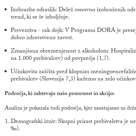
Izobrazba odraslih: Delež osnovno izobraženih odras
trend, ki se še izboljšuje.
Preventiva - rak dojk: V Programu DORA je preseja
dobro zdravstveno zavest.
Zmanjšana obremenjenost z alkoholom: Hospitalizac
na 1.000 prebivalcev) od povprečja (1,7).
Učinkovita zaščita pred klopnim meningoencefaliti
prebivalcev (Slovenija 7,3) kažemo na zelo učinkovi
Področja, ki zahtevajo našo pozornost in akcijo:
Analiza je pokazala tudi področja, kjer zaostajamo za dr
Demografski izziv: Skupni prirast prebivalstva je n
‰).