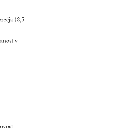
rečja (8,5
anost v
v
kovost