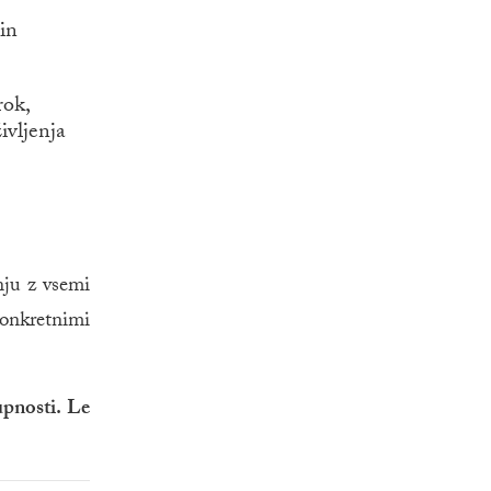
in
rok,
ivljenja
nju z vsemi
konkretnimi
upnosti. Le