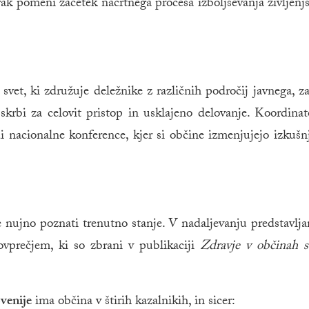
ak pomeni začetek načrtnega procesa izboljševanja življenj
svet, ki združuje deležnike z različnih področij javnega, z
, skrbi za celovit pristop in usklajeno delovanje. Koordinat
i nacionalne konference, kjer si občine izmenjujejo izkušn
je nujno poznati trenutno stanje. V nadaljevanju predstavlj
ovprečjem, ki so zbrani v publikaciji
Zdravje v občinah s
venije
ima občina v štirih kazalnikih, in sicer: