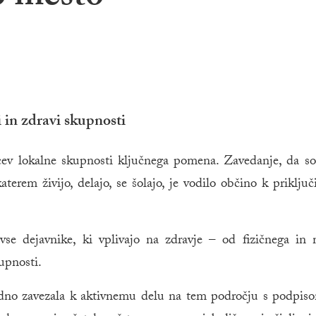
 in zdravi skupnosti
cev lokalne skupnosti ključnega pomena. Zavedanje, da so
erem živijo, delajo, se šolajo, je vodilo občino k priključ
vse dejavnike, ki vplivajo na zdravje – od fizičnega in
upnosti.
dno zavezala k aktivnemu delu na tem področju s podpis