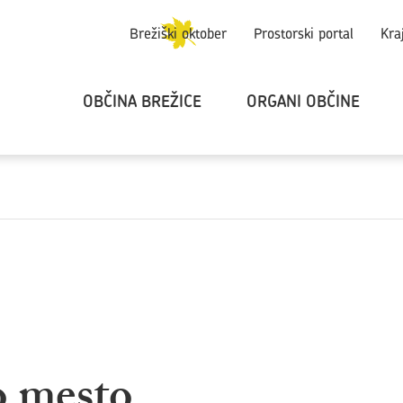
Brežiški oktober
Prostorski portal
Kra
OBČINA BREŽICE
ORGANI OBČINE
o mesto