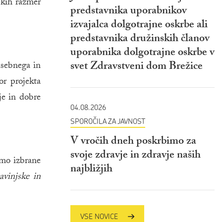
skih razmer
predstavnika uporabnikov
izvajalca dolgotrajne oskrbe ali
predstavnika družinskih članov
uporabnika dolgotrajne oskrbe v
svet Zdravstveni dom Brežice
asebnega in
or projekta
je in dobre
04.08.2026
SPOROČILA ZA JAVNOST
V vročih dneh poskrbimo za
svoje zdravje in zdravje naših
amo izbrane
najbližjih
avinjske in
VSE NOVICE