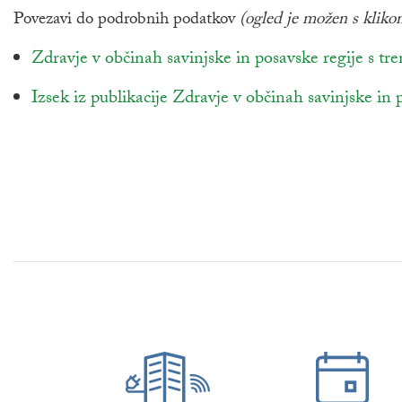
Povezavi do podrobnih podatkov
(ogled je možen s kliko
povezava na dokument
Zdravje v občinah savinjske in posavske regije s tren
povezava na dokument
Izsek iz publikacije Zdravje v občinah savinjske in 