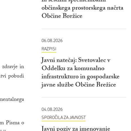
in šestimi spremembami
občinskega prostorskega načrta
Občine Brežice
06.08.2026
RAZPISI
Javni natečaj: Svetovalec v
 zdravje in
Oddelku za komunalno
itvi pobudi
infrastrukturo in gospodarske
javne službe Občine Brežice
 mentalnega
04.08.2026
SPOROČILA ZA JAVNOST
om Pisma o
Javni poziv za imenovanje