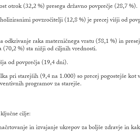
st otrok (32,2 %) presega državno povprečje (28,7 %).
iziranimi povzročitelji (12,8 %) je precej višji od povp
a odkrivanje raka materničnega vratu (58,1 %) in presej
70,2 %) sta nižji od ciljnih vrednosti.
šja od povprečja (19,4 dni).
ka pri starejših (9,4 na 1.000) so precej pogostejše kot 
eventivnih programov za starejše.
ključne cilje:
načrtovanje in izvajanje ukrepov za boljše zdravje in ka