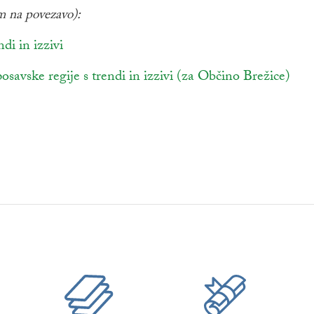
m na povezavo):
di in izzivi
odpira se v novem oknu
posavske regije s trendi in izzivi (za Občino Brežice)
odp