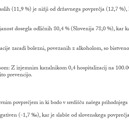
lih (11,9 %) je nižji od državnega povprečja (12,7 %), 
nost dosegla odličnih 80,4 % (Slovenija 78,0 %), kar k
ije zaradi bolezni, povezanih z alkoholom, so bistveno 
som: Z izjemnim kazalnikom 0,4 hospitalizacij na 100.
to prevencijo.
žavnim povprečjem in ki bodo v središču našega prihodnjega 
egativen (-1,7 ‰), kar je slabše od slovenskega povprečja