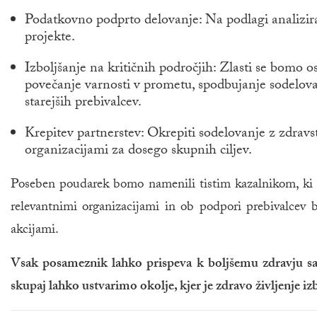
Podatkovno podprto delovanje: Na podlagi analizira
projekte.
Izboljšanje na kritičnih področjih: Zlasti se bomo 
povečanje varnosti v prometu, spodbujanje sodelovan
starejših prebivalcev.
Krepitev partnerstev: Okrepiti sodelovanje z zdravs
organizacijami za dosego skupnih ciljev.
Poseben poudarek bomo namenili tistim kazalnikom, ki k
relevantnimi organizacijami in ob podpori prebivalcev
akcijami.
Vsak posameznik lahko prispeva k boljšemu zdravju sam
skupaj lahko ustvarimo okolje, kjer je zdravo življenje izb