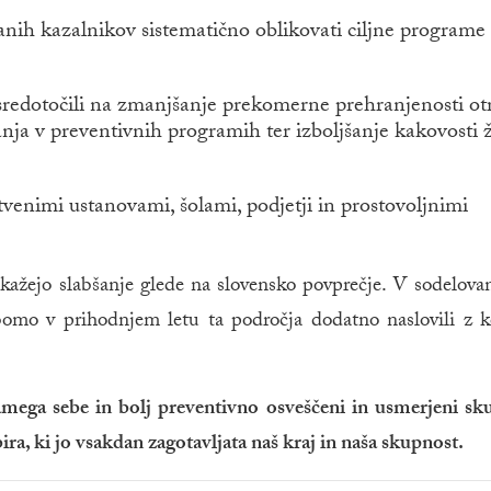
nih kazalnikov sistematično oblikovati ciljne programe 
osredotočili na zmanjšanje prekomerne prehranjenosti ot
ja v preventivnih programih ter izboljšanje kakovosti ž
tvenimi ustanovami, šolami, podjetji in prostovoljnimi
ažejo slabšanje glede na slovensko povprečje. V sodelova
 bomo v prihodnjem letu ta področja dodatno naslovili z 
ega sebe in bolj preventivno osveščeni in usmerjeni sk
ira, ki jo vsakdan zagotavljata naš kraj in naša skupnost.