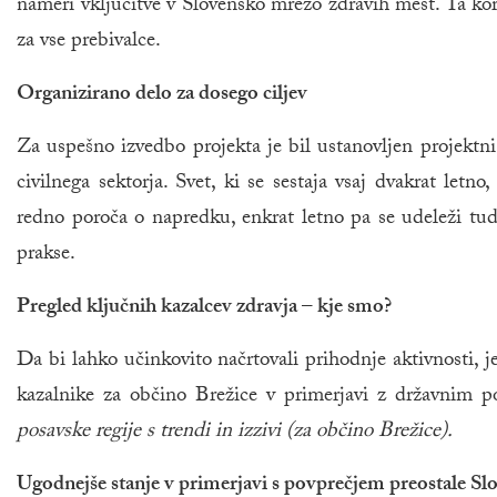
nameri vključitve v Slovensko mrežo zdravih mest. Ta kor
za vse prebivalce.
Organizirano delo za dosego ciljev
Za uspešno izvedbo projekta je bil ustanovljen projektni 
civilnega sektorja. Svet, ki se sestaja vsaj dvakrat letno
redno poroča o napredku, enkrat letno pa se udeleži tud
prakse.
Pregled ključnih kazalcev zdravja – kje smo?
Da bi lahko učinkovito načrtovali prihodnje aktivnosti, 
kazalnike za občino Brežice v primerjavi z državnim p
posavske regije s trendi in izzivi (za občino Brežice).
Ugodnejše stanje v primerjavi s povprečjem preostale Slo