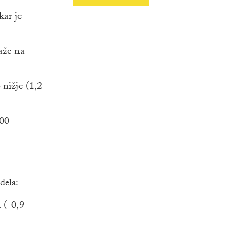
kar je
aže na
nižje (1,2
000
dela:
 (-0,9