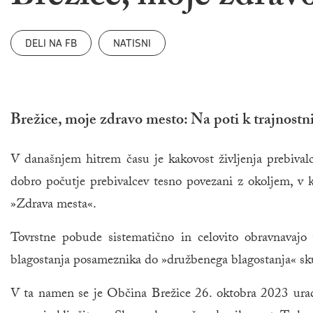
DELI NA FB
NATISNI
Brežice, moje zdravo mesto: Na poti k trajnostni
V današnjem hitrem času je kakovost življenja prebival
dobro počutje prebivalcev tesno povezani z okoljem, v kat
»Zdrava mesta«.
Tovrstne pobude sistematično in celovito obravnavajo 
blagostanja posameznika do »družbenega blagostanja« sk
V ta namen se je Občina Brežice 26. oktobra 2023 ura