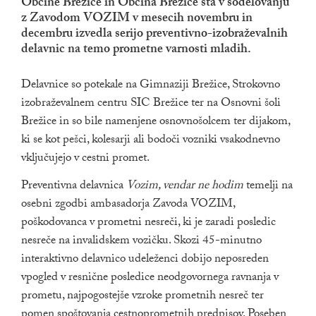
Občine Brežice in Občina Brežice sta v sodelovanju
z Zavodom VOZIM v mesecih novembru in
decembru izvedla serijo preventivno-izobraževalnih
delavnic na temo prometne varnosti mladih.
Delavnice so potekale na Gimnaziji Brežice, Strokovno
izobraževalnem centru SIC Brežice ter na Osnovni šoli
Brežice in so bile namenjene osnovnošolcem ter dijakom,
ki se kot pešci, kolesarji ali bodoči vozniki vsakodnevno
vključujejo v cestni promet.
Preventivna delavnica
Vozim, vendar ne hodim
temelji na
osebni zgodbi ambasadorja Zavoda VOZIM,
poškodovanca v prometni nesreči, ki je zaradi posledic
nesreče na invalidskem vozičku. Skozi 45-minutno
interaktivno delavnico udeleženci dobijo neposreden
vpogled v resnične posledice neodgovornega ravnanja v
prometu, najpogostejše vzroke prometnih nesreč ter
pomen spoštovanja cestnoprometnih predpisov. Poseben