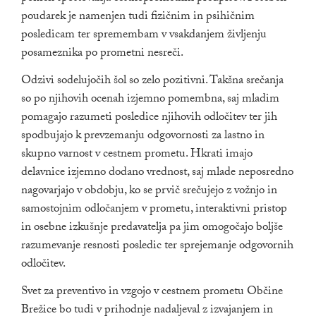
poudarek je namenjen tudi fizičnim in psihičnim
posledicam ter spremembam v vsakdanjem življenju
posameznika po prometni nesreči.
Odzivi sodelujočih šol so zelo pozitivni. Takšna srečanja
so po njihovih ocenah izjemno pomembna, saj mladim
pomagajo razumeti posledice njihovih odločitev ter jih
spodbujajo k prevzemanju odgovornosti za lastno in
skupno varnost v cestnem prometu. Hkrati imajo
delavnice izjemno dodano vrednost, saj mlade neposredno
nagovarjajo v obdobju, ko se prvič srečujejo z vožnjo in
samostojnim odločanjem v prometu, interaktivni pristop
in osebne izkušnje predavatelja pa jim omogočajo boljše
razumevanje resnosti posledic ter sprejemanje odgovornih
odločitev.
Svet za preventivo in vzgojo v cestnem prometu Občine
Brežice bo tudi v prihodnje nadaljeval z izvajanjem in