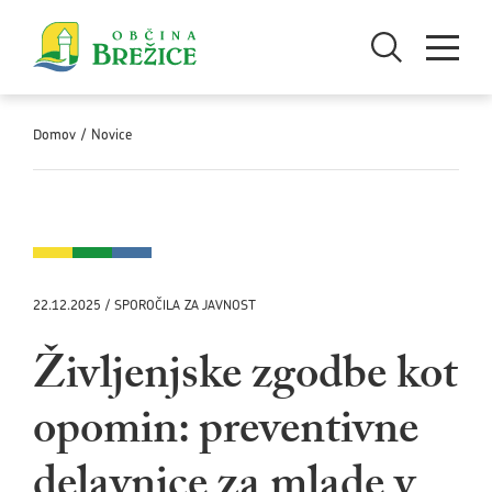
Skoči na vsebino
Odpri iskanje
Odpri men
Domov
/
Novice
22.12.2025 / SPOROČILA ZA JAVNOST
Življenjske zgodbe kot
opomin: preventivne
delavnice za mlade v