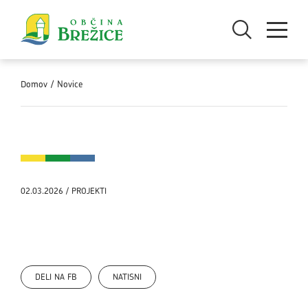
Skoči na vsebino
Odpri iskanje
Odpri men
Domov
/
Novice
02.03.2026 / PROJEKTI
C.A.R.M.E.N.
DELI NA FB
NATISNI