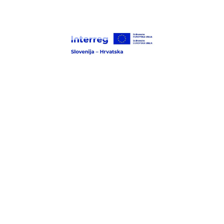
Opis projekta:
S projektom "C.A.R.M.E.N. – Izgradnja upravljavskih
zmogljivosti in odzivnosti za odpornost čezmejnega
okolja" naslavljamo perečo potrebo po krepitvi
pripravljenosti na naravne nesreče in podnebne
spremembe na čezmejnem območju Zagrebačke županije
in Posavske regije. Z združevanjem naprednih tehnologij,
infrastrukturnih naložb in usklajenih operativnih
postopkov gradimo odporno, varno in povezano čezmejno