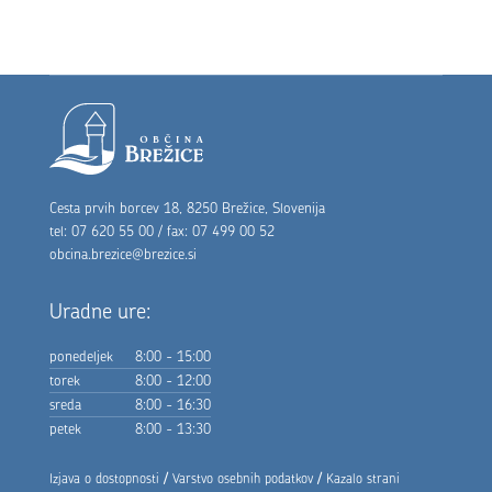
Noga strani
Cesta prvih borcev 18, 8250 Brežice, Slovenija
tel: 07 620 55 00 / fax: 07 499 00 52
obcina.brezice@brezice.si
Uradne ure:
ponedeljek
8:00 - 15:00
torek
8:00 - 12:00
sreda
8:00 - 16:30
petek
8:00 - 13:30
/
/
Izjava o dostopnosti
Varstvo osebnih podatkov
Kazalo strani