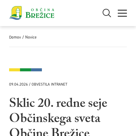
Skoči na vsebino
Odpri iskanje
Odpri men
Domov
/
Novice
09.04.2026 / OBVESTILA INTRANET
Sklic 20. redne seje
Občinskega sveta
Občine Brežice