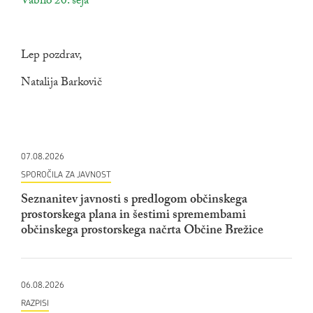
povezava na dokument
Vabilo 20. seja
odpira se v novem oknu
Lep pozdrav,
Natalija Barkovič
07.08.2026
SPOROČILA ZA JAVNOST
Seznanitev javnosti s predlogom občinskega
prostorskega plana in šestimi spremembami
občinskega prostorskega načrta Občine Brežice
06.08.2026
RAZPISI