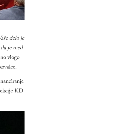
aše delo je
n da je med
bno vlogo
kovalce.
inanciranje
 sekcije KD