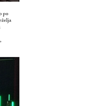
o po
eželja
i
,