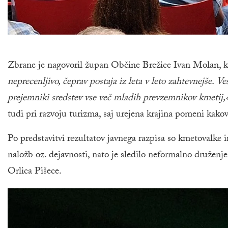
Zbrane je nagovoril župan Občine Brežice Ivan Molan, ki s
neprecenljivo, čeprav postaja iz leta v leto zahtevnejše. V
prejemniki sredstev vse več mladih prevzemnikov kmetij,
tudi pri razvoju turizma, saj urejena krajina pomeni kako
Po predstavitvi rezultatov javnega razpisa so kmetovalke i
naložb oz. dejavnosti, nato je sledilo neformalno družen
Orlica Pišece.