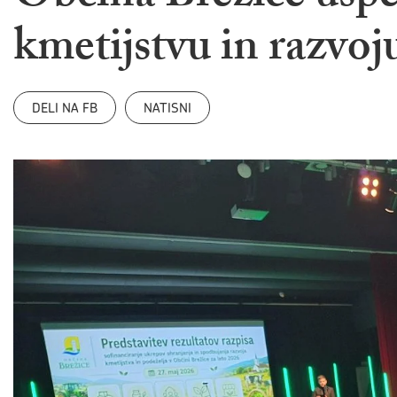
kmetijstvu in razvoj
DELI NA FB
NATISNI