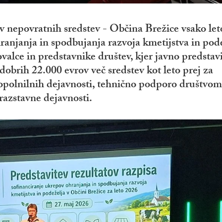
 nepovratnih sredstev - Občina Brežice vsako let
anjanja in spodbujanja razvoja kmetijstva in pod
valce in predstavnike društev, kjer javno predstav
dobrih 22.000 evrov več sredstev kot leto prej za
dopolnilnih dejavnosti, tehnično podporo društvom
razstavne dejavnosti.