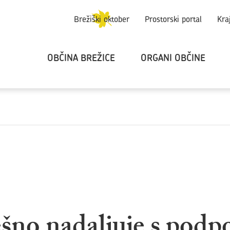
Brežiški oktober
Prostorski portal
Kra
OBČINA BREŽICE
ORGANI OBČINE
šno nadaljuje s podp