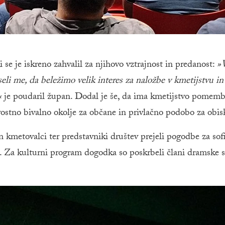
e je iskreno zahvalil za njihovo vztrajnost in predanost:
»V
eseli me, da beležimo velik interes za naložbe v kmetijstvu i
«
je poudaril župan. Dodal je še, da ima kmetijstvo pomem
vostno bivalno okolje za občane in privlačno podobo za obis
n kmetovalci ter predstavniki društev prejeli pogodbe za sof
je. Za kulturni program dogodka so poskrbeli člani dramske