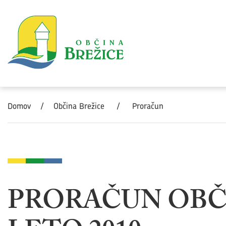
Skoči na vsebino
Domov
/
Občina Brežice
/
Proračun
PRORAČUN OBČ