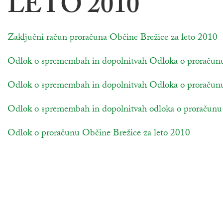
LETO 2010
povezava na dokument
Zaključni račun proračuna Občine Brežice za leto 2010
o
povezava na dokument
Odlok o spremembah in dopolnitvah Odloka o proračunu
povezava na dokument
Odlok o spremembah in dopolnitvah Odloka o proračunu
povezava na dokument
Odlok o spremembah in dopolnitvah odloka o proračunu 
povezava na dokument
Odlok o proračunu Občine Brežice za leto 2010
odpira s