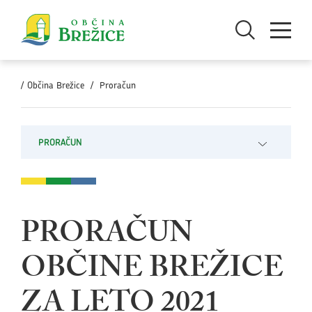
Skoči na vsebino
Odpri iskanje
Odpri men
/
Občina Brežice
/
Proračun
PRORAČUN
Odpri pod
PRORAČUN
OBČINE BREŽICE
ZA LETO 2021