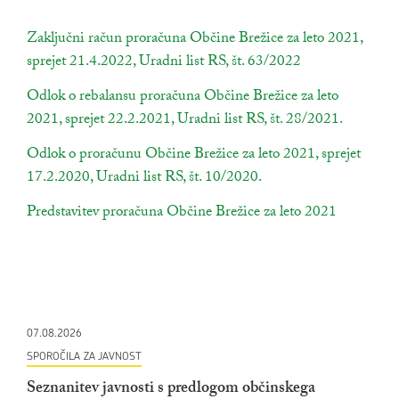
povezava na dokument
Zaključni račun proračuna Občine Brežice za leto 2021,
sprejet 21.4.2022, Uradni list RS, št. 63/2022
odpira se v nov
povezava na dokument
Odlok o rebalansu proračuna Občine Brežice za leto
2021, sprejet 22.2.2021, Uradni list RS, št. 28/2021.
odpira s
povezava na dokument
Odlok o proračunu Občine Brežice za leto 2021, sprejet
17.2.2020, Uradni list RS, št. 10/2020.
odpira se v novem okn
povezava na dokument
Predstavitev proračuna Občine Brežice za leto 2021
odpira se
07.08.2026
SPOROČILA ZA JAVNOST
Seznanitev javnosti s predlogom občinskega