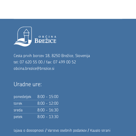
Noga strani
Cesta prvih borcev 18, 8250 Brežice, Slovenija
tel: 07 620 55 00 / fax: 07 499 00 52
obcina.brezice@brezice.si
Uradne ure:
ponedeljek
8:00 - 15:00
torek
8:00 - 12:00
sreda
8:00 - 16:30
petek
8:00 - 13:30
/
/
Izjava o dostopnosti
Varstvo osebnih podatkov
Kazalo strani