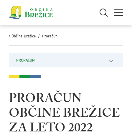
Skoči na vsebino
Odpri iskanje
Odpri men
/
Občina Brežice
/
Proračun
PRORAČUN
Odpri pod
PRORAČUN
OBČINE BREŽICE
ZA LETO 2022