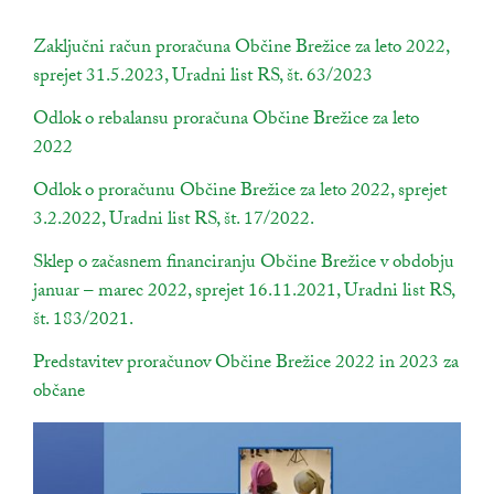
povezava na dokument
Zaključni račun proračuna Občine Brežice za leto 2022,
sprejet 31.5.2023, Uradni list RS, št. 63/2023
odpira se v nov
povezava na dokument
Odlok o rebalansu proračuna Občine Brežice za leto
2022
odpira se v novem oknu
povezava na dokument
Odlok o proračunu Občine Brežice za leto 2022, sprejet
3.2.2022, Uradni list RS, št. 17/2022.
odpira se v novem oknu
povezava na dokument
Sklep o začasnem financiranju Občine Brežice v obdobju
januar – marec 2022, sprejet 16.11.2021, Uradni list RS,
št. 183/2021.
odpira se v novem oknu
povezava na dokument
Predstavitev proračunov Občine Brežice 2022 in 2023 za
občane
odpira se v novem oknu