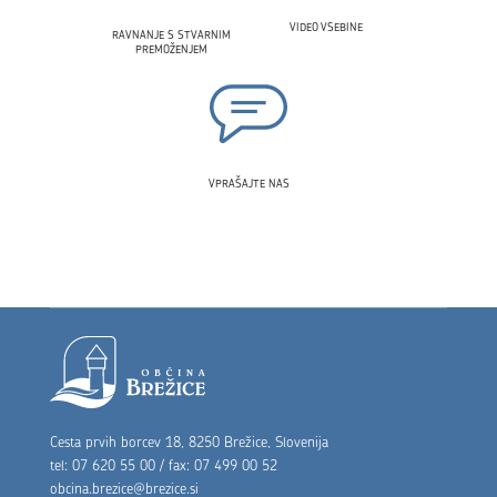
VIDEO VSEBINE
RAVNANJE S STVARNIM
PREMOŽENJEM
VPRAŠAJTE NAS
Noga strani
Cesta prvih borcev 18, 8250 Brežice, Slovenija
tel: 07 620 55 00 / fax: 07 499 00 52
obcina.brezice@brezice.si