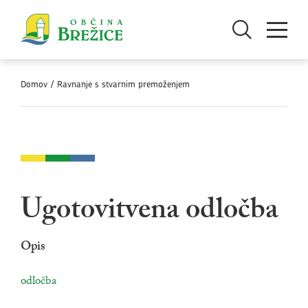
Skoči na vsebino
Odpri iskanje
Odpri men
Domov
/
Ravnanje s stvarnim premoženjem
Ugotovitvena odločba
Opis
povezava na dokument
odločba
odpira se v novem oknu