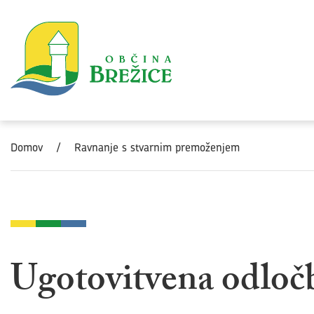
Skoči na vsebino
Domov
/
Ravnanje s stvarnim premoženjem
Ugotovitvena odloč