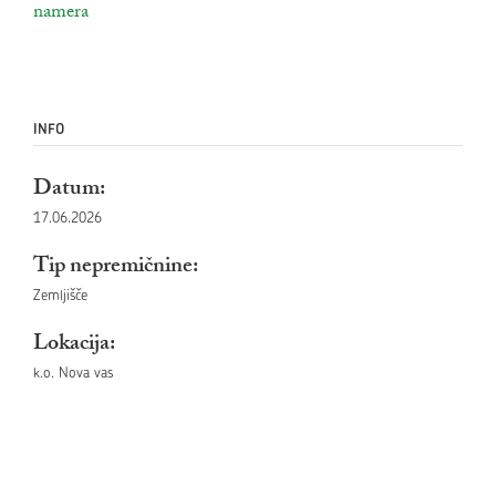
povezava na dokument
namera
odpira se v novem oknu
INFO
Datum:
17.06.2026
Tip nepremičnine:
Zemljišče
Lokacija:
k.o. Nova vas