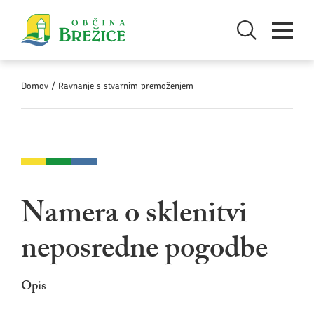
Skoči na vsebino
Odpri iskanje
Odpri men
Domov
/
Ravnanje s stvarnim premoženjem
Namera o sklenitvi
neposredne pogodbe
Opis