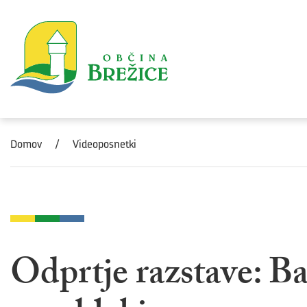
Skoči na vsebino
Domov
/
Videoposnetki
Odprtje razstave: Ba