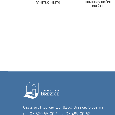
DOGODKI V OBČINI
PAMETNO MESTO
BREŽICE
Noga strani
Cesta prvih borcev 18, 8250 Brežice, Slovenija
tel: 07 620 55 00 / fax: 07 499 00 52