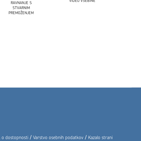
VIDEO VSEBINE
RAVNANJE S
STVARNIM
PREMOŽENJEM
/
/
a o dostopnosti
Varstvo osebnih podatkov
Kazalo strani