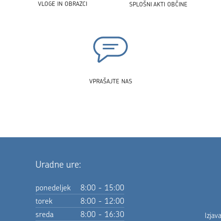
VLOGE IN OBRAZCI
SPLOŠNI AKTI OBČINE
VPRAŠAJTE NAS
Uradne ure:
ponedeljek
8:00 - 15:00
torek
8:00 - 12:00
sreda
8:00 - 16:30
Izjav