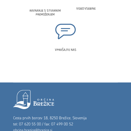
VIDEO VSEBINE
RAVNANJE S STVARNIM
PREMOŽENJEM
VPRAŠAJTE NAS
Noga strani
Cesta prvih borcev 18, 8250 Brežice, Slovenija
tel: 07 620 55 00 / fax: 07 499 00 52
obcina.brezice@brezice.si