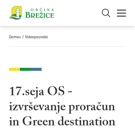
Skoči na vsebino
Odpri iskanje
Odpri men
Domov
/
Videoposnetki
17.seja OS -
izvrševanje proračun
in Green destination