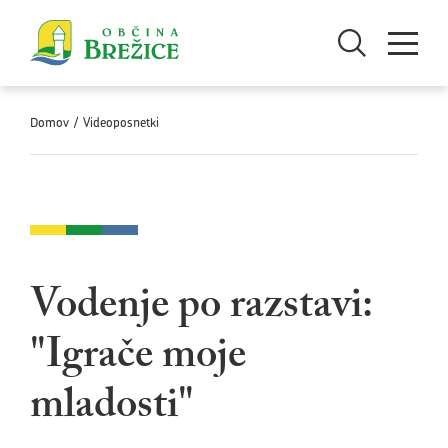
Skoči na vsebino
Odpri iskanje
Odpri men
Domov
/
Videoposnetki
Vodenje po razstavi:
"Igrače moje
mladosti"