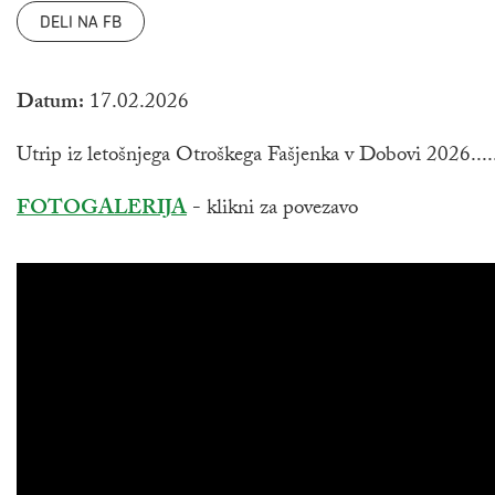
DELI NA FB
Datum:
17.02.2026
Utrip iz letošnjega Otroškega Fašjenka v Dobovi 2026....
Zunanja povezava na
FOTOGALERIJA
- klikni za povezavo