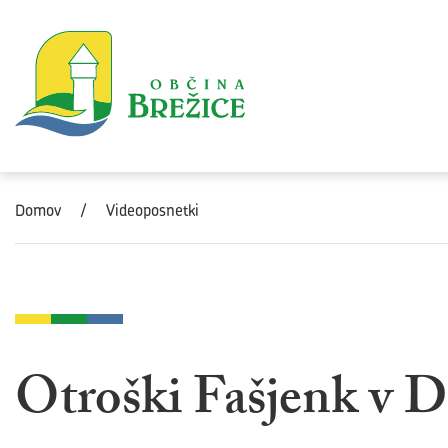
Skoči na vsebino
Domov
/
Videoposnetki
Otroški Fašjenk v 