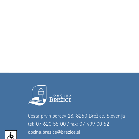
Noga strani
Cesta prvih borcev 18, 8250 Brežice, Slovenija
tel: 07 620 55 00 / fax: 07 499 00 52
obcina.brezice@brezice.si