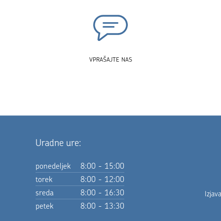
VPRAŠAJTE NAS
Uradne ure:
ponedeljek
8:00 - 15:00
torek
8:00 - 12:00
sreda
8:00 - 16:30
Izjav
petek
8:00 - 13:30