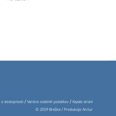
/
/
a o dostopnosti
Varstvo osebnih podatkov
Kazalo strani
© 2019 Brežice / Produkcija:
Arctur