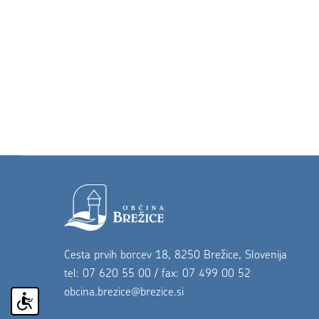
Noga strani
Cesta prvih borcev 18, 8250 Brežice, Slovenija
tel: 07 620 55 00 / fax: 07 499 00 52
obcina.brezice@brezice.si