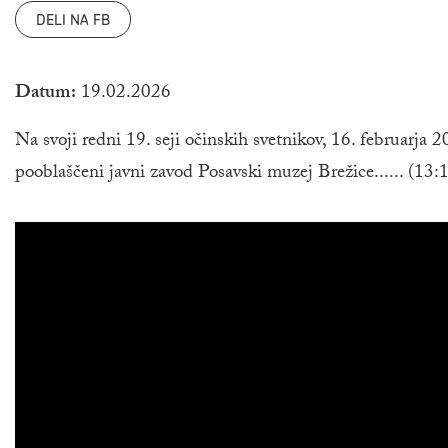
DELI NA FB
Datum:
19.02.2026
Na svoji redni 19. seji očinskih svetnikov, 16. februarja
pooblaščeni javni zavod Posavski muzej Brežice...... (13