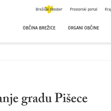
Brežiški oktober
Prostorski portal
Kra
OBČINA BREŽICE
ORGANI OBČINE
anje gradu Pišece