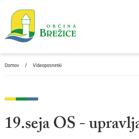
Skoči na vsebino
Domov
/
Videoposnetki
19.seja OS - upravlj