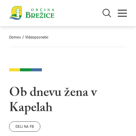
Skoči na vsebino
Odpri iskanje
Odpri men
Domov
/
Videoposnetki
Ob dnevu žena v
Kapelah
DELI NA FB