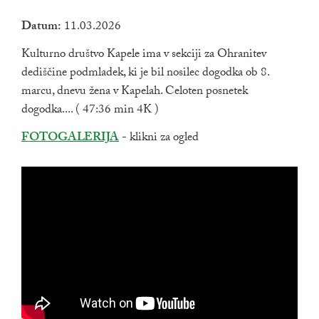
Datum:
11.03.2026
Kulturno društvo Kapele ima v sekciji za Ohranitev
dediščine podmladek, ki je bil nosilec dogodka ob 8.
marcu, dnevu žena v Kapelah. Celoten posnetek
dogodka.... ( 47:36 min 4K )
Zunanja povezava na
FOTOGALERIJA
- klikni za ogled