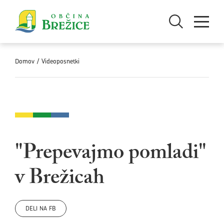
Skoči na vsebino
Odpri iskanje
Odpri men
Domov
/
Videoposnetki
"Prepevajmo pomladi"
v Brežicah
DELI NA FB