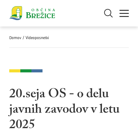
Skoči na vsebino
Odpri iskanje
Odpri men
Domov
/
Videoposnetki
20.seja OS - o delu
javnih zavodov v letu
2025