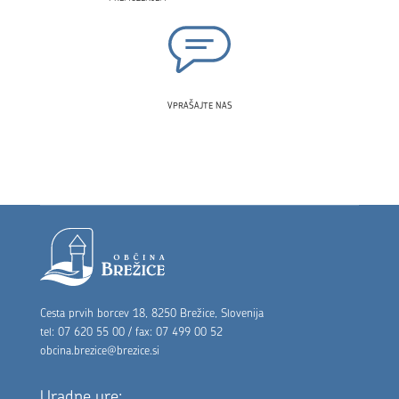
VPRAŠAJTE NAS
Noga strani
Cesta prvih borcev 18, 8250 Brežice, Slovenija
tel: 07 620 55 00 / fax: 07 499 00 52
obcina.brezice@brezice.si
Uradne ure: