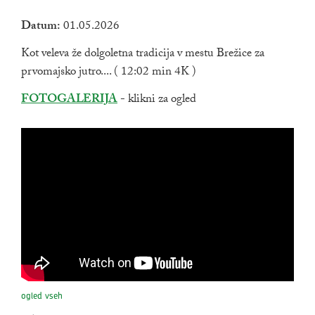
Datum:
01.05.2026
Kot veleva že dolgoletna tradicija v mestu Brežice za
prvomajsko jutro.... ( 12:02 min 4K )
Zunanja povezava na
FOTOGALERIJA
- klikni za ogled
ogled vseh