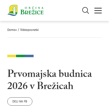
Skoči na vsebino
Odpri iskanje
Odpri men
Domov
/
Videoposnetki
Prvomajska budnica
2026 v Brežicah
DELI NA FB