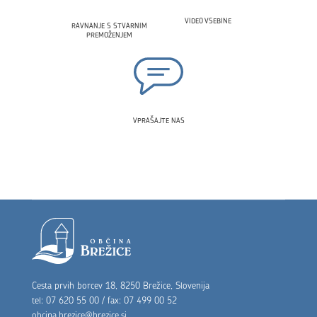
VIDEO VSEBINE
RAVNANJE S STVARNIM
PREMOŽENJEM
VPRAŠAJTE NAS
Noga strani
Cesta prvih borcev 18, 8250 Brežice, Slovenija
tel: 07 620 55 00 / fax: 07 499 00 52
obcina.brezice@brezice.si