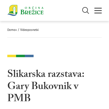
Skoči na vsebino
Odpri iskanje
Odpri men
Domov
/
Videoposnetki
Slikarska razstava:
Gary Bukovnik v
PMB