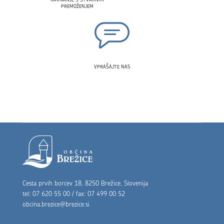
PREMOŽENJEM
VPRAŠAJTE NAS
Noga strani
Cesta prvih borcev 18, 8250 Brežice, Slovenija
tel: 07 620 55 00 / fax: 07 499 00 52
obcina.brezice@brezice.si