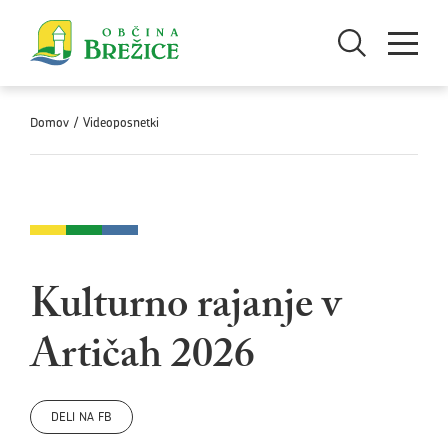
Skoči na vsebino
Odpri iskanje
Odpri men
Domov
/
Videoposnetki
Kulturno rajanje v
Artičah 2026
DELI NA FB