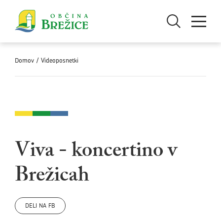
Skoči na vsebino
Odpri iskanje
Odpri men
Domov
/
Videoposnetki
Viva - koncertino v
Brežicah
DELI NA FB