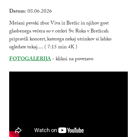
Datum:
08.06.2026
Mešani pevski zbor Viva iz Brežic in njihov gost
glasbenega večera so v cerkvi Sv. Roka v Brežicah
pripravili koncert, katerega nekaj utrinkov si lahko
ogledate tukaj..... ( 7:15 min 4K )
Zunanja povezava na
FOTOGALERIJA
- klikni na povezavo