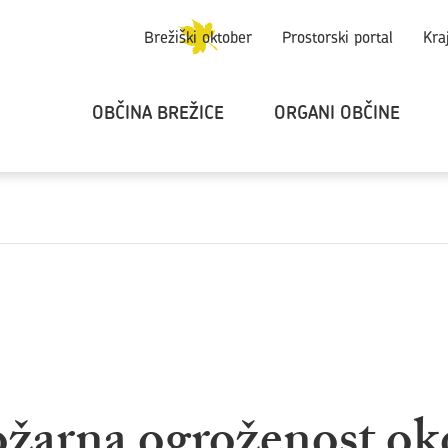
Brežiški oktober
Prostorski portal
Kra
OBČINA BREŽICE
ORGANI OBČINE
ožarna ogroženost ok