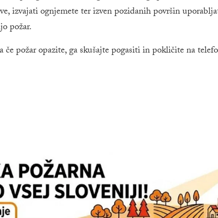
ove, izvajati ognjemete ter izven pozidanih površin uporablja
ijo požar.
e požar opazite, ga skušajte pogasiti in pokličite na telef
knu