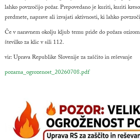
lahko povzročijo požar. Prepovedano je kuriti, kuriti kres
predmete, naprave ali izvajati aktivnosti, ki lahko povzroč
Če v naravnem okolju kljub temu pride do požara oziroma č
številko za klic v sili 112.
vir: Uprava Republike Slovenije za zaščito in reševanje
povezava na dokument
pozarna_ogrozenost_20260708.pdf
odpira se v novem o