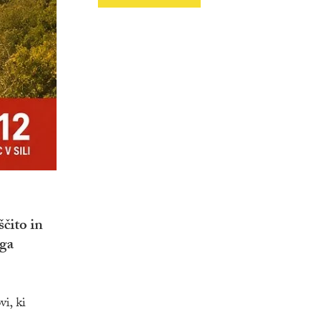
čito in
ega
i, ki