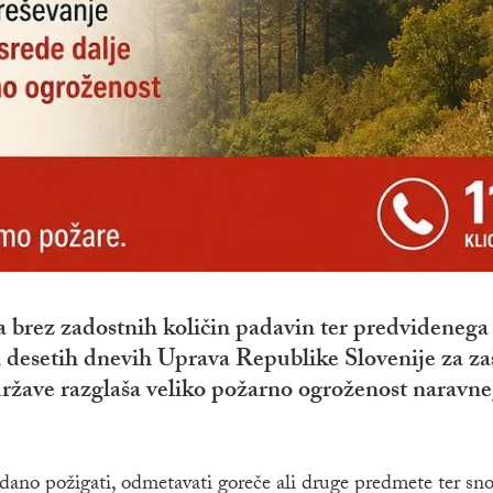
 brez zadostnih količin padavin ter predvidenega
 desetih dnevih Uprava Republike Slovenije za zaš
države razglaša veliko požarno ogroženost naravn
dano požigati, odmetavati goreče ali druge predmete ter snov