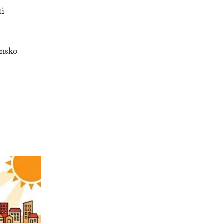
ti
onsko