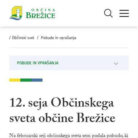
Skoči na vsebino
Odpri iskanje
Odpri men
/
Občinski svet
/
Pobude in vprašanja
POBUDE IN VPRAŠANJA
Odpri pod
12. seja Občinskega
sveta občine Brežice
Na februarski seji občinskega sveta sem podala pobudo, ki