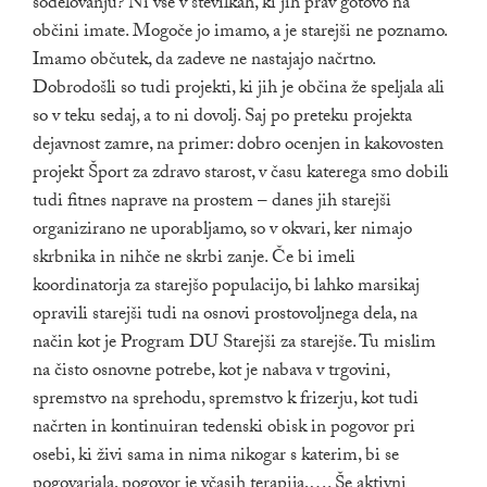
sodelovanju? Ni vse v številkah, ki jih prav gotovo na
občini imate. Mogoče jo imamo, a je starejši ne poznamo.
Imamo občutek, da zadeve ne nastajajo načrtno.
Dobrodošli so tudi projekti, ki jih je občina že speljala ali
so v teku sedaj, a to ni dovolj. Saj po preteku projekta
dejavnost zamre, na primer: dobro ocenjen in kakovosten
projekt Šport za zdravo starost, v času katerega smo dobili
tudi fitnes naprave na prostem – danes jih starejši
organizirano ne uporabljamo, so v okvari, ker nimajo
skrbnika in nihče ne skrbi zanje. Če bi imeli
koordinatorja za starejšo populacijo, bi lahko marsikaj
opravili starejši tudi na osnovi prostovoljnega dela, na
način kot je Program DU Starejši za starejše. Tu mislim
na čisto osnovne potrebe, kot je nabava v trgovini,
spremstvo na sprehodu, spremstvo k frizerju, kot tudi
načrten in kontinuiran tedenski obisk in pogovor pri
osebi, ki živi sama in nima nikogar s katerim, bi se
pogovarjala, pogovor je včasih terapija,…. Še aktivni