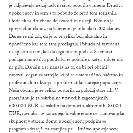
je vključevala nekaj točk in sicer pobudo v imenu Društva
upokojencev in sem s to pobudo že pred tem seznanila
Oddelek za družbene dejavnosti in na seji. Pobudo je
sprejel zbor članov, na kateremu je bilo okoli 200 članov.
Danes se mi zdi, da je to še veliko bolj aktualno in
upravičeno kar sem tam predlagala. Pobuda ni zavedena
na spletni strani, kot da tega nisem podala. Še enkrat
podajam samo dva poudarka iz pobude o kateri nikjer nič
ne piše. Današnja se nanaša na to, da bi pri občini
osnovali organ za starejše, ki bi se sistematično, načrtno in
profesionalno ukvarjal s problematiko starejše populacije.
Naša občina je že veliko postorila za položaj starejših. V
proračunu je za oskrbnine v zavodih zagotovljenih
600.000 EUR, za oskrbo na domovih, skromnih 30.000
EUR, ravnokar se končujejo bivalne enote oz. stanovanjska
skupnost v starem domu upokojencev, podpira se
program »Starejši za starejše« pri Društvo upokojencev,