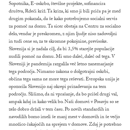
Sopotnika, E-oskrbo, številne projekte, sofinancira
društva, Rdeči križ. Ta kriza, ki smo ji bili priča pa je med
drugim pokazala, da še kako potrebujemo socialni servis
za pomoč na domu. Ta sicer obstaja na Centru za socialno
delo, vendar je preskromen, z njim ljudje niso zadovoljni
in tudi cene so, za te skromne pokojnine, previsoke.
Slovenija si je zadala cilj, da bi 3,5% starejše populacije
nudili pomoč na domu. Mi smo daleč, daleč od tega. V
Sloveniji je pandemija razgalila več letno zanemarjanje
tega področja. Nimamo zakona o dolgotrajni oskrbi,
občina tega sama ne more tega reševati. Evropska unija je
opozorila Slovenijo naj okrepi prizadevanja na tem
področju. Slišimo, da ni vprašanje, da bo prišel drugi val,
ampak kdaj in kako velik bo. Naši domovi v Posavju so se
zelo dobro držali v tem času. Po novih standardih in
navodilih bomo imeli še manj mest v domovih in še večjo
množico čakajočih na sprejem v domove. Zdaj je potrebno