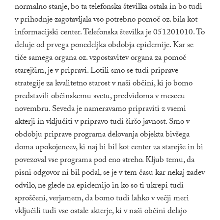
normalno stanje, bo ta telefonska številka ostala in bo tudi
v prihodnje zagotavljala vso potrebno pomoč oz. bila kot
informacijski center. Telefonska številka je 051201010. To
deluje od prvega ponedeljka obdobja epidemije. Kar se
tiče samega organa oz. vzpostavitev organa za pomoč
starejšim, je v pripravi. Lotili smo se tudi priprave
strategije za kvalitetno starost v naši občini, ki jo bomo
predstavili občinskemu svetu, predvidoma v mesecu
novembru. Seveda je nameravamo pripraviti z vsemi
akterji in vključiti v pripravo tudi širšo javnost. Smo v
obdobju priprave programa delovanja objekta bivšega
doma upokojencev, ki naj bi bil kot center za starejše in bi
povezoval vse programa pod eno streho. Kljub temu, da
pisni odgovor ni bil podal, se je v tem času kar nekaj zadev
odvilo, ne glede na epidemijo in ko so ti ukrepi tudi
sproščeni, verjamem, da bomo tudi lahko v večji meri
vključili tudi vse ostale akterje, ki v naši občini delajo