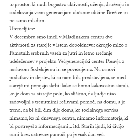
to prostor, ki nudi bogastvo aktivnosti, učenja, druženja in
sodelovanja vsem generacijam občanov občine Brežice in
ne samo mladim.
Utemeljitev:
V decembru smo imeli v Mladinskem centru dve
aktivnosti za starejše v istem dopoldnevu: okroglo mizo o
Pametnih srebrnih vaseh za jutri in letno srečanje
udeležencev v projektu Večgeneracijski center Posavja z
naslovom Sodelujemo in se povezujemo. Na osnovi
podatkov in dejstev, ki so nam bila predstavljena, se med
starejšimi porajajo skrbi: kako se bomo kakovostno starali,
ko je dom za starejše poln, ko slišimo, da ljudje niso
zadovoljni s trenutnimi rešitvami pomoči na domu, a je
trend, da bi bili čim dlje doma, ko socialnega servisa
nimamo, ko ni dnevnega centra, nimamo informatorja, ki
bi postregel z informacijami,.. itd. Starih ljudi, ki živijo
sami brez ustrezne pomoči pa je vsak dan več.