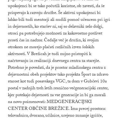
upokojenci bi se tako počutili koristne, ob zavesti, da še
prispevajo k razvoju družbe. Še aktivni upokojenci bi
lahko bili tudi mentorji ali nudili pomoč učencem pri igri
in dejavnostih, ko staršev ni, saj so delavniki zelo dolgi,
otroci pa potrebujejo možnosti za kakovostno preživet
prosti čas in nadzor. Čedalje več je družin, ki svojim
otrokom ne morejo plačati različnih izven šolskih
aktivnosti. V Brežicah je tudi nujno pristopiti k
načrtovanju in realizaciji dnevnega centra za starejše.
Potrebno je povedati, da je prostor mladinskega centra z
dejavnostmi obeh projektov tako projekta Šport za zdravo
starost kot tudi posavskega VGC, ta dom v Gubčevi 10a
postal v zadnjih treh letih resnično večgeneracijski center,
kjer potekajo dejavnosti za vse generacije in bi ga morali
na novo poimenovati: MEDGENERACIJSKI
CENTER OBČINE BREŽICE. Ima precej prostora:
telovadnico, dvorano, učilnice, urejeno zunanje igrišče,