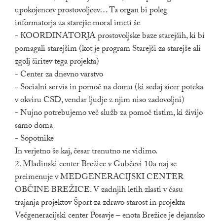
upokojencev prostovoljcev… Ta organ bi poleg
informatorja za starejše moral imeti še
- KOORDINATORJA prostovoljske baze starejših, ki bi
pomagali starejšim (kot je program Starejši za starejše ali
zgolj širitev tega projekta)
- Center za dnevno varstvo
- Socialni servis in pomoč na domu (ki sedaj sicer poteka
v okviru CSD, vendar ljudje z njim niso zadovoljni)
- Nujno potrebujemo več služb za pomoč tistim, ki živijo
samo doma
- Sopotnike
In verjetno še kaj, česar trenutno ne vidimo.
2. Mladinski center Brežice v Gubčevi 10a naj se
preimenuje v MEDGENERACIJSKI CENTER
OBČINE BREŽICE. V zadnjih letih zlasti v času
trajanja projektov Šport za zdravo starost in projekta
Večgeneracijski center Posavje – enota Brežice je dejansko