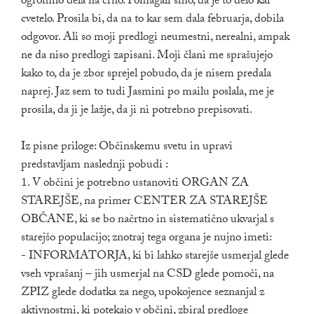
ogromno dela na črno. Pomagali smo, da je to delo kar
cvetelo. Prosila bi, da na to kar sem dala februarja, dobila
odgovor. Ali so moji predlogi neumestni, nerealni, ampak
ne da niso predlogi zapisani. Moji člani me sprašujejo
kako to, da je zbor sprejel pobudo, da je nisem predala
naprej. Jaz sem to tudi Jasmini po mailu poslala, me je
prosila, da ji je lažje, da ji ni potrebno prepisovati.
Iz pisne priloge: Občinskemu svetu in upravi
predstavljam naslednji pobudi :
1. V občini je potrebno ustanoviti ORGAN ZA
STAREJŠE, na primer CENTER ZA STAREJŠE
OBČANE, ki se bo načrtno in sistematično ukvarjal s
starejšo populacijo; znotraj tega organa je nujno imeti:
- INFORMATORJA, ki bi lahko starejše usmerjal glede
vseh vprašanj – jih usmerjal na CSD glede pomoči, na
ZPIZ glede dodatka za nego, upokojence seznanjal z
aktivnostmi, ki potekajo v občini, zbiral predloge