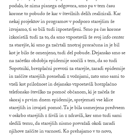
podalo, še nima pisnega odgovora, smo pa v tem času
korone to pobudo že kar v številnih delih realizirali. Kar
nekaj projektov in programov v podporo starejšim že
izvajamo, ti so bili tudi izpostavljeni. Smo pa čas korone
izkoristili tudi za to, da smo vzpostavili že svoj info center
za starejše, ki smo ga začrtali znotraj proračuna in je bil
kot je bilo že omenjeno, tudi del pobude. Dejansko smo se
na začetku obdobja epidemije soočili s tem, da so tudi
Sopotniki, brezplačni prevozi za starejše, zaradi epidemije
in zaščite starejših prenehali z vožnjami, zato smo sami to
vzeli kot priložnost in dejansko vzpostavili brezplačno
telefonsko številko za pomoč občanom, ki je začela že
skoraj s prvim dnem epidemije, sprejemati vse klice
starejših in izvajati pomoč. Ta je bila usmerjena predvsem
v oskrbo starejših z živili in z zdravili, ker smo tudi sami
sledili temu, da starejših nismo prevažali okoli zaradi
njihove zaščite in varnosti. Ko prehajamo v to novo,