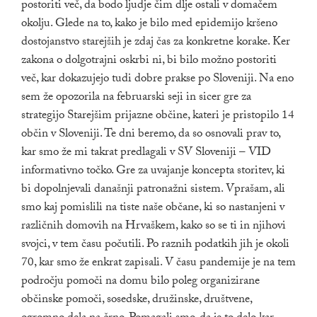
postoriti več, da bodo ljudje čim dlje ostali v domačem
okolju. Glede na to, kako je bilo med epidemijo kršeno
dostojanstvo starejših je zdaj čas za konkretne korake. Ker
zakona o dolgotrajni oskrbi ni, bi bilo možno postoriti
več, kar dokazujejo tudi dobre prakse po Sloveniji. Na eno
sem že opozorila na februarski seji in sicer gre za
strategijo Starejšim prijazne občine, kateri je pristopilo 14
občin v Sloveniji. Te dni beremo, da so osnovali prav to,
kar smo že mi takrat predlagali v SV Sloveniji – VID
informativno točko. Gre za uvajanje koncepta storitev, ki
bi dopolnjevali današnji patronažni sistem. Vprašam, ali
smo kaj pomislili na tiste naše občane, ki so nastanjeni v
različnih domovih na Hrvaškem, kako so se ti in njihovi
svojci, v tem času počutili. Po raznih podatkih jih je okoli
70, kar smo že enkrat zapisali. V času pandemije je na tem
področju pomoči na domu bilo poleg organizirane
občinske pomoči, sosedske, družinske, društvene,