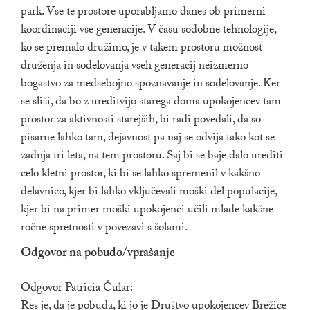
park. Vse te prostore uporabljamo danes ob primerni
koordinaciji vse generacije. V času sodobne tehnologije,
ko se premalo družimo, je v takem prostoru možnost
druženja in sodelovanja vseh generacij neizmerno
bogastvo za medsebojno spoznavanje in sodelovanje. Ker
se sliši, da bo z ureditvijo starega doma upokojencev tam
prostor za aktivnosti starejših, bi radi povedali, da so
pisarne lahko tam, dejavnost pa naj se odvija tako kot se
zadnja tri leta, na tem prostoru. Saj bi se baje dalo urediti
celo kletni prostor, ki bi se lahko spremenil v kakšno
delavnico, kjer bi lahko vključevali moški del populacije,
kjer bi na primer moški upokojenci učili mlade kakšne
ročne spretnosti v povezavi s šolami.
Odgovor na pobudo/vprašanje
Odgovor Patricia Čular:
Res je, da je pobuda, ki jo je Društvo upokojencev Brežice