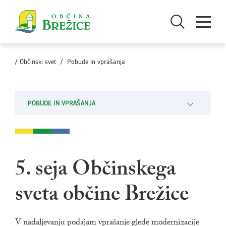
Skoči na vsebino
Odpri iskanje
Odpri men
/
Občinski svet
/
Pobude in vprašanja
POBUDE IN VPRAŠANJA
Odpri pod
5. seja Občinskega
sveta občine Brežice
V nadaljevanju podajam vprašanje glede modernizacije