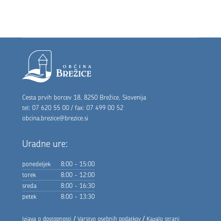
Noga strani
Cesta prvih borcev 18, 8250 Brežice, Slovenija
tel: 07 620 55 00 / fax: 07 499 00 52
obcina.brezice@brezice.si
Uradne ure:
ponedeljek
8:00 - 15:00
torek
8:00 - 12:00
sreda
8:00 - 16:30
petek
8:00 - 13:30
/
/
Izjava o dostopnosti
Varstvo osebnih podatkov
Kazalo strani