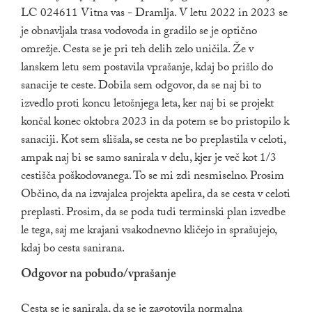
LC 024611 Vitna vas - Dramlja. V letu 2022 in 2023 se
je obnavljala trasa vodovoda in gradilo se je optično
omrežje. Cesta se je pri teh delih zelo uničila. Že v
lanskem letu sem postavila vprašanje, kdaj bo prišlo do
sanacije te ceste. Dobila sem odgovor, da se naj bi to
izvedlo proti koncu letošnjega leta, ker naj bi se projekt
končal konec oktobra 2023 in da potem se bo pristopilo k
sanaciji. Kot sem slišala, se cesta ne bo preplastila v celoti,
ampak naj bi se samo sanirala v delu, kjer je več kot 1/3
cestišča poškodovanega. To se mi zdi nesmiselno. Prosim
Občino, da na izvajalca projekta apelira, da se cesta v celoti
preplasti. Prosim, da se poda tudi terminski plan izvedbe
le tega, saj me krajani vsakodnevno kličejo in sprašujejo,
kdaj bo cesta sanirana.
Odgovor na pobudo/vprašanje
Cesta se je sanirala, da se je zagotovila normalna