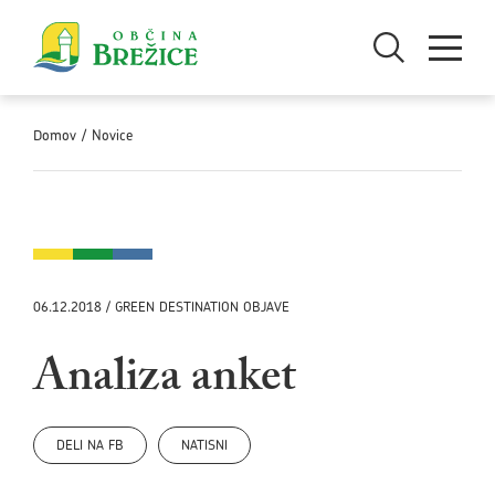
Skoči na vsebino
Odpri iskanje
Odpri men
Domov
/
Novice
06.12.2018 / GREEN DESTINATION OBJAVE
Analiza anket
DELI NA FB
NATISNI