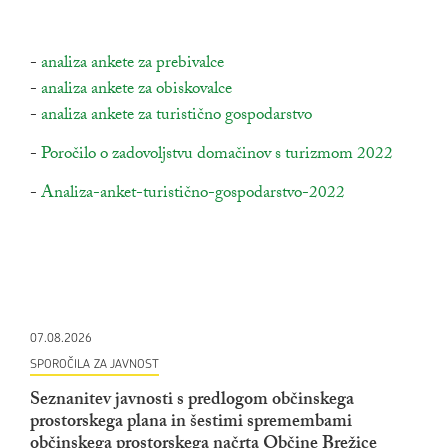
-
povezava na dokument
analiza ankete za prebivalce
odpira se v novem oknu
-
povezava na dokument
analiza ankete za obiskovalce
odpira se v novem oknu
-
povezava na dokument
analiza ankete za turistično gospodarstvo
odpira se v novem 
-
povezava na dokument
Poročilo o zadovoljstvu domačinov s turizmom 2022
odpira 
-
povezava na dokument
Analiza-anket-turistično-gospodarstvo-2022
odpira se v no
07.08.2026
SPOROČILA ZA JAVNOST
Seznanitev javnosti s predlogom občinskega
prostorskega plana in šestimi spremembami
občinskega prostorskega načrta Občine Brežice