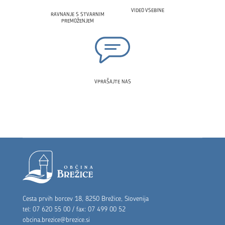
VIDEO VSEBINE
RAVNANJE S STVARNIM
PREMOŽENJEM
VPRAŠAJTE NAS
Noga strani
Cesta prvih borcev 18, 8250 Brežice, Slovenija
tel: 07 620 55 00 / fax: 07 499 00 52
obcina.brezice@brezice.si