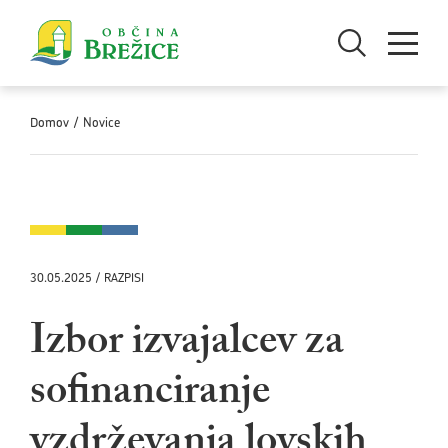
Skoči na vsebino
Odpri iskanje
Odpri men
Domov
/
Novice
30.05.2025 / RAZPISI
Izbor izvajalcev za
sofinanciranje
vzdrževanja lovskih