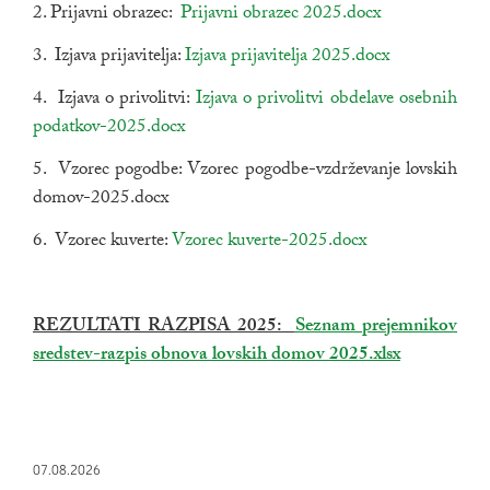
2. Prijavni obrazec:
povezava na dokument
Prijavni obrazec 2025.docx
odpira se v n
3. Izjava prijavitelja:
povezava na dokument
Izjava prijavitelja 2025.docx
odpira se v 
4. Izjava o privolitvi:
povezava na dokument
Izjava o privolitvi obdelave osebnih
podatkov-2025.docx
odpira se v novem oknu
5. Vzorec pogodbe: Vzorec pogodbe-vzdrževanje lovskih
domov-2025.docx
6. Vzorec kuverte:
povezava na dokument
Vzorec kuverte-2025.docx
odpira se v nov
REZULTATI RAZPISA 2025:
povezava na dokument
Seznam prejemnikov
sredstev-razpis obnova lovskih domov 2025.xlsx
odpira se 
07.08.2026