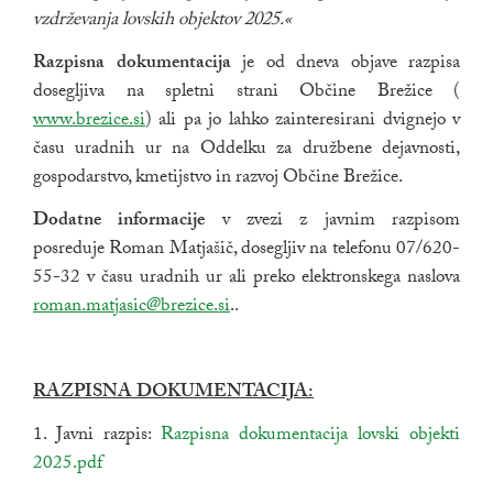
vzdrževanja lovskih objektov 2025.«
Razpi
sna dokumentacija
je od dneva objave razpisa
dosegljiva na spletni strani Občine Brežice (
Zuna
www.brezice.si
) ali pa jo lahko zainteresirani dvignejo v
času uradnih ur na Oddelku za družbene dejavnosti,
gospodarstvo, kmetijstvo in razvoj Občine Brežice.
Dodatne informacije
v zvezi z javnim razpisom
posreduje Roman Matjašič, dosegljiv na telefonu 07/620-
55-32 v času uradnih ur ali preko elektronskega naslova
roman.matjasic@brezice.si
..
RAZPISNA DOKUMENTACIJA:
1. Javni razpis:
povezava na dokument
Razpisna dokumentacija lovski objekti
2025.pdf
odpira se v novem oknu