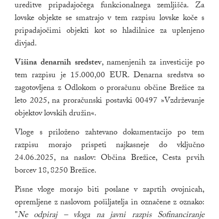
ureditve pripadajočega funkcionalnega zemljišča. Za
lovske objekte se smatrajo v tem razpisu lovske koče s
pripadajočimi objekti kot so hladilnice za uplenjeno
divjad.
Višina denarnih sredstev
, namenjenih za investicije po
tem razpisu je 15.000,00 EUR. Denarna sredstva so
zagotovljena z Odlokom o proračunu občine Brežice za
leto 2025, na proračunski postavki 00497 »Vzdrževanje
objektov lovskih družin«.
Vloge s priloženo zahtevano dokumentacijo po tem
razpisu morajo prispeti najkasneje do vključno
24.06.2025, na naslov: Občina Brežice, Cesta prvih
borcev 18, 8250 Brežice.
Pisne vloge morajo biti poslane v zaprtih ovojnicah,
opremljene z naslovom pošiljatelja in označene z oznako:
"
Ne odpiraj – vloga na javni razpis Sofinanciranje