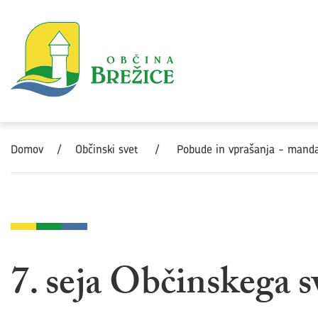
Skoči na vsebino
Domov
/
Občinski svet
/
Pobude in vprašanja - man
7. seja Občinskega s