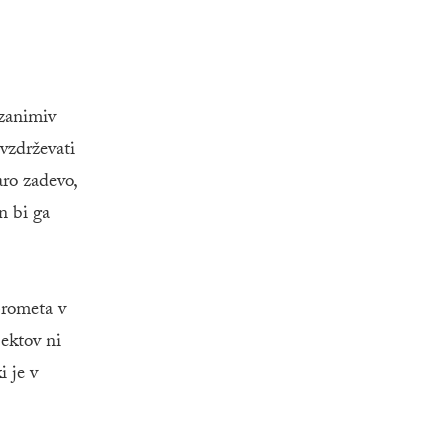
 zanimiv
vzdrževati
ro zadevo,
n bi ga
prometa v
jektov ni
i je v