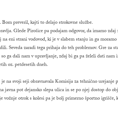
 Bom preveril, kajti to delajo strokovne službe.
 upravlja. Glede Pirošice pa podajam odgovor, da imamo zdaj
na eni strani vodovod, ki je v slabem stanju in ga moramo 
i. Seveda zaradi tega prihaja do teh problemov. Gre za sta
o so ga dali nam v upravljanje, zdaj bi ga pa želeli dati nam i
setih oz. petdesetih dneh.
je na svoji seji obravnavala Komisija za tehnično urejanje 
na javna pot dejansko slepa ulica in se po njej dostop do ob
vožnje otrok s kolesi pa je bolj primerno športno igrišče, k