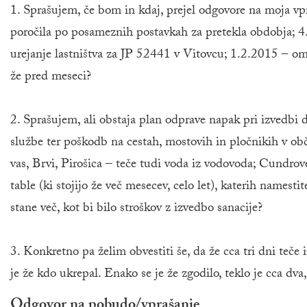
1. Sprašujem, če bom in kdaj, prejel odgovore na moja vp
poročila po posameznih postavkah za pretekla obdobja; 4.
urejanje lastništva za JP 52441 v Vitovcu; 1.2.2015 – omej
že pred meseci?
2. Sprašujem, ali obstaja plan odprave napak pri izvedbi 
službe ter poškodb na cestah, mostovih in pločnikih v obč
vas, Brvi, Pirošica – teče tudi voda iz vodovoda; Cundrove
table (ki stojijo že več mesecev, celo let), katerih namest
stane več, kot bi bilo stroškov z izvedbo sanacije?
3. Konkretno pa želim obvestiti še, da že cca tri dni teč
je že kdo ukrepal. Enako se je že zgodilo, teklo je cca dva,
Odgovor na pobudo/vprašanje