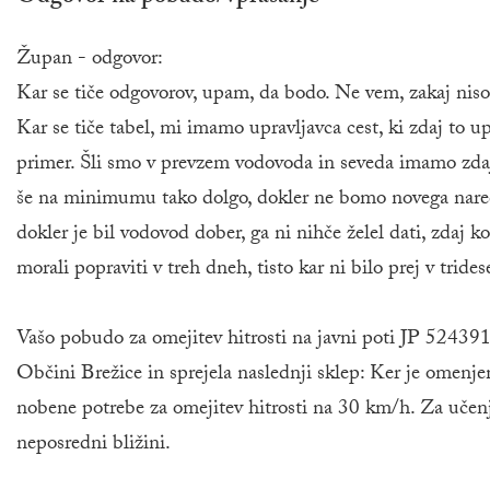
Župan - odgovor:
Kar se tiče odgovorov, upam, da bodo. Ne vem, zakaj niso.
Kar se tiče tabel, mi imamo upravljavca cest, ki zdaj to
primer. Šli smo v prevzem vodovoda in seveda imamo zdaj 
še na minimumu tako dolgo, dokler ne bomo novega naredil
dokler je bil vodovod dober, ga ni nihče želel dati, zdaj k
morali popraviti v treh dneh, tisto kar ni bilo prej v tride
Vašo pobudo za omejitev hitrosti na javni poti JP 524391 
Občini Brežice in sprejela naslednji sklep: Ker je omenje
nobene potrebe za omejitev hitrosti na 30 km/h. Za učenje 
neposredni bližini.