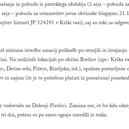
rašanja in pobude iz preteklega obdobja (3.seja – pobuda z
 seja – pobuda za ustanovitev javne občinske blagajne; 21.
itev hitrosti JP 524391 v Krški vasi), saj so roki za odgovo
del oziroma izvedbe sanacij poškodb po neurjih in izvajanju
ini. Na različnih lokacijah po občini Brežice (npr.: Krška v
c, Dečno selo, Pišece, Bizeljsko, itd.), opažam postavljene 
itev in najem (če je to potrebno plačati iz proračuna) poneko
e iz vodovoda na Dolenji Pirošici. Zanima me, če bo kdo ukre
 tri dni, potem so pa samo ograjo naredili iz traka.