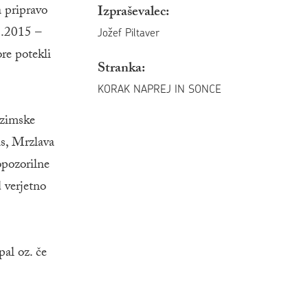
a pripravo
Izpraševalec:
1.2015 –
Jožef Piltaver
re potekli
Stranka:
KORAK NAPREJ IN SONCE
 zimske
as, Mrzlava
opozorilne
d verjetno
pal oz. če