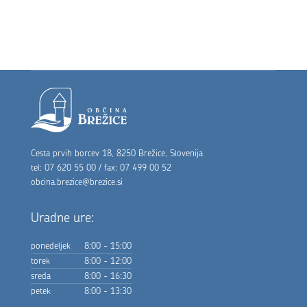
Noga strani
Cesta prvih borcev 18, 8250 Brežice, Slovenija
tel: 07 620 55 00 / fax: 07 499 00 52
obcina.brezice@brezice.si
Uradne ure:
ponedeljek
8:00 - 15:00
torek
8:00 - 12:00
sreda
8:00 - 16:30
petek
8:00 - 13:30