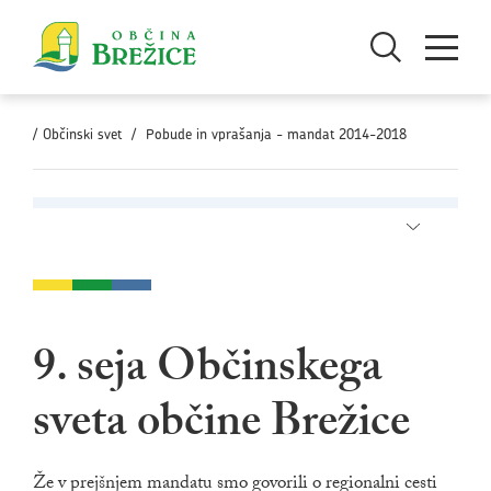
Skoči na vsebino
Odpri iskanje
Odpri men
/
Občinski svet
/
Pobude in vprašanja - mandat 2014-2018
Odpri pod
9. seja Občinskega
sveta občine Brežice
Že v prejšnjem mandatu smo govorili o regionalni cesti