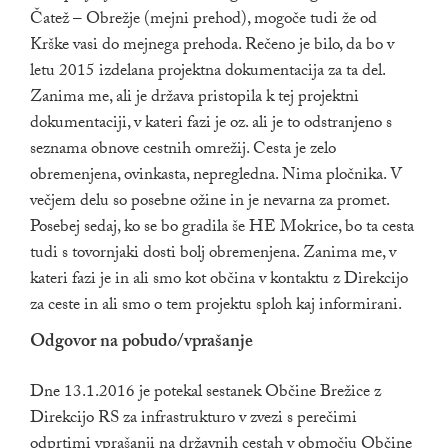
Čatež – Obrežje (mejni prehod), mogoče tudi že od
Krške vasi do mejnega prehoda. Rečeno je bilo, da bo v
letu 2015 izdelana projektna dokumentacija za ta del.
Zanima me, ali je država pristopila k tej projektni
dokumentaciji, v kateri fazi je oz. ali je to odstranjeno s
seznama obnove cestnih omrežij. Cesta je zelo
obremenjena, ovinkasta, nepregledna. Nima pločnika. V
večjem delu so posebne ožine in je nevarna za promet.
Posebej sedaj, ko se bo gradila še HE Mokrice, bo ta cesta
tudi s tovornjaki dosti bolj obremenjena. Zanima me, v
kateri fazi je in ali smo kot občina v kontaktu z Direkcijo
za ceste in ali smo o tem projektu sploh kaj informirani.
Odgovor na pobudo/vprašanje
Dne 13.1.2016 je potekal sestanek Občine Brežice z
Direkcijo RS za infrastrukturo v zvezi s perečimi
odprtimi vprašanji na državnih cestah v območju Občine