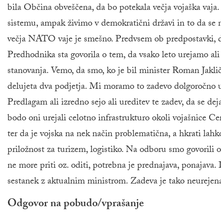
bila Občina obveščena, da bo potekala večja vojaška va
sistemu, ampak živimo v demokratični državi in to da se n
večja NATO vaje je smešno. Predvsem ob predpostavki, d
Predhodnika sta govorila o tem, da vsako leto urejamo 
stanovanja. Vemo, da smo, ko je bil minister Roman Jaklič
delujeta dva podjetja. Mi moramo to zadevo dolgoročno ure
Predlagam ali izredno sejo ali ureditev te zadev, da se de
bodo oni urejali celotno infrastrukturo okoli vojašnice Ce
ter da je vojska na nek način problematična, a hkrati lah
priložnost za turizem, logistiko. Na odboru smo govorili o
ne more priti oz. oditi, potrebna je prednajava, ponajava. 
sestanek z aktualnim ministrom. Zadeva je tako neurejena
Odgovor na pobudo/vprašanje