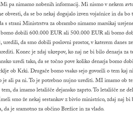
ja. Mi pa nimamo nobenih informacij. Mi nismo v nekem avt
e obvesti, da se bo nekaj dogajalo izven vojašnice in da bo 
a s strani Ministrstva za obrambo nimamo marsikaj urejen
ali bomo dobili 600.000 EUR ali 500.000 EUR ali bomo dob
, uredili, da smo dobili poslovni prostor, v katerem danes z
diti. Konec je zdaj ukrepov, ko naj ne bi bilo denarja za t
jansko uredi tako, da se točno pove koliko denarja bomo dobi
rklje ob Krki. Drugače bomo vsako sejo govorili o tem kaj ni 
ko je ali pa ni. To je potrebno nujno urediti. MI imamo ob 
 tem, da imamo letališče dejansko zaprto. To letališče ne de
Imeli smo že nekaj sestankov z bivšo ministrico, zdaj naj bi 
, da je sramotno za občino Brežice in za vlado.