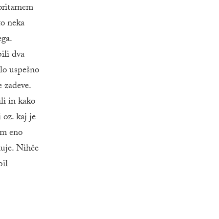
oritarnem
to neka
ega.
ili dva
elo uspešno
e zadeve.
li in kako
oz. kaj je
tem eno
luje. Nihče
bil