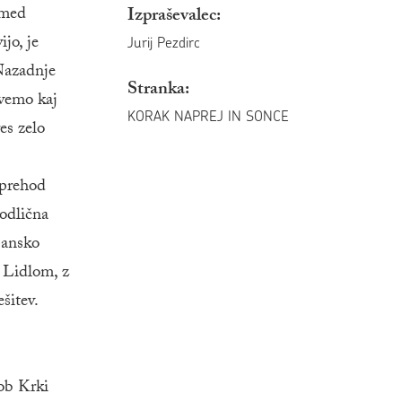
 med
Izpraševalec:
jo, je
Jurij Pezdirc
Nazadnje
Stranka:
 vemo kaj
KORAK NAPREJ IN SONCE
es zelo
 prehod
 odlična
jansko
z Lidlom, z
šitev.
 ob Krki