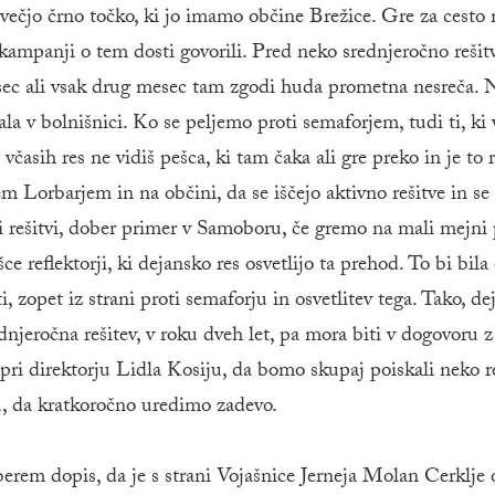
ečjo črno točko, ki jo imamo občine Brežice. Gre za cesto
mpanji o tem dosti govorili. Pred neko srednjeročno rešitvi
sec ali vsak drug mesec tam zgodi huda prometna nesreča. 
a v bolnišnici. Ko se peljemo proti semaforjem, tudi ti, ki
včasih res ne vidiš pešca, ki tam čaka ali gre preko in je to r
 Lorbarjem in na občini, da se iščejo aktivno rešitve in se
i rešitvi, dober primer v Samoboru, če gremo na mali mejni
reflektorji, ki dejansko res osvetlijo ta prehod. To bi bila
, zopet iz strani proti semaforju in osvetlitev tega. Tako, de
dnjeročna rešitev, v roku dveh let, pa mora biti v dogovoru 
ri direktorju Lidla Kosiju, da bomo skupaj poiskali neko re
u, da kratkoročno uredimo zadevo.
berem dopis, da je s strani Vojašnice Jerneja Molan Cerklje