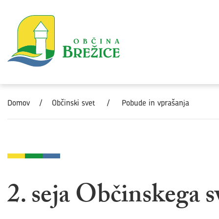
Skoči na vsebino
Domov
/
Občinski svet
/
Pobude in vprašanja
2. seja Občinskega s