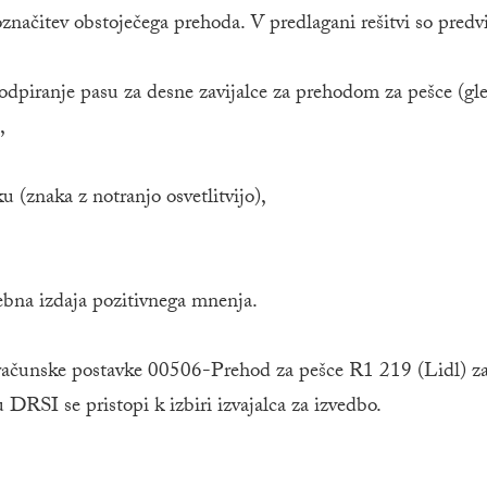
načitev obstoječega prehoda. V predlagani rešitvi so predv
 odpiranje pasu za desne zavijalce za prehodom za pešce (gl
,
(znaka z notranjo osvetlitvijo),
ebna izdaja pozitivnega mnenja.
oračunske postavke 00506-Prehod za pešce R1 219 (Lidl) za
RSI se pristopi k izbiri izvajalca za izvedbo.