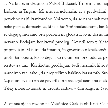
1. Na krajevni skupnosti Zakot Bukošek Trnje imamo najv
Lidlom in Trnjem. Mi smo na nek način že v predvolilni ka
potrebno najti kratkoročno. Vsi vemo, da se nam vsak me
neke gospe, domačinke, ki je s hujšimi poškodbami, končal
se dogaja, moramo biti pozorni in gledati levo in desno in 
nevarno. Podajam konkretni predlog. Govoril sem z Alešem
pripravljajo. Mislim, da imamo, če govorimo o kratkoročn
proti Samoboru, ko so dejansko na samem prehodu za pešce 
rešitev za tam. Konkretno predlagam tudi merilnik hitrosti
naredimo vse, takoj, da preprečimo kakšno katastrofo. Sre
županom sva o tem že govorila in predlagal sem sestanek p
Takoj moramo začeti in urediti zadevo v čim krajšem čas
2. Vprašanje je vezano na Vojašnico Cerklje ob Krki. Če 