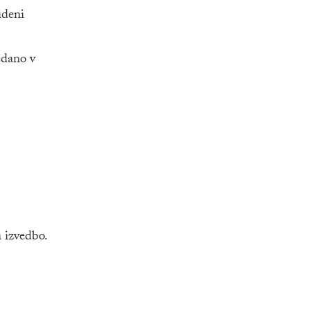
ideni
edano v
 izvedbo.