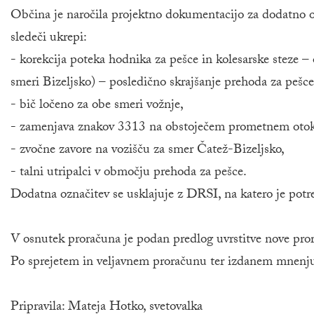
Občina je naročila projektno dokumentacijo za dodatno oz
sledeči ukrepi:
- korekcija poteka hodnika za pešce in kolesarske steze –
smeri Bizeljsko) – posledično skrajšanje prehoda za pešce
- bič ločeno za obe smeri vožnje,
- zamenjava znakov 3313 na obstoječem prometnem otoku 
- zvočne zavore na vozišču za smer Čatež-Bizeljsko,
- talni utripalci v območju prehoda za pešce.
Dodatna označitev se usklajuje z DRSI, na katero je potr
V osnutek proračuna je podan predlog uvrstitve nove pr
Po sprejetem in veljavnem proračunu ter izdanem mnenju D
Pripravila: Mateja Hotko, svetovalka